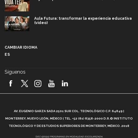
Aula Futura: transformar la experiencia educativa
(video)
Más que un festival cultural: así es la magia de
VIBRART 2026 (video)
CAMBIAR IDIOMA
ES
Javier Guzmán: investigación con impacto social
(video)
Síguenos
¡México, en el top del mundial de robótica FIRST
2026! (video)
Vida Tec: Pasión, disciplina y básquetbol, con Gael
Adame (video)
A
AV. EUGENIO GARZA SADA 2501 SUR COL. TECNOLÓGICO C.P. 64849 |
L
¿Cómo es el Modelo Educativo Tec? (video)
MONTERREY, NUEVO LEÓN, MÉXICO | TEL. +52 (81) 8358-2000 D.R.© INSTITUTO
TECNOLÓGICO Y DE ESTUDIOS SUPERIORES DE MONTERREY, MÉXICO. 2018
Vida Tec: Feminismo e Inteligencia Artificial, Paola
*DEC-520912 PROGRAMAS EN MODALIDAD ESCOLARIZADA.