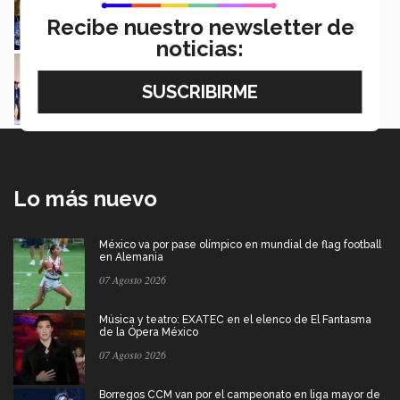
Ricardo Treviño y Alejandro Navarrete
Recibe nuestro newsletter de
noticias:
Vibra Puebla y el Tec de Monterrey con las
canciones de VibrArt 2024
Ricardo Treviño
Lo más nuevo
México va por pase olímpico en mundial de flag football
en Alemania
07 Agosto 2026
Música y teatro: EXATEC en el elenco de El Fantasma
de la Ópera México
07 Agosto 2026
Borregos CCM van por el campeonato en liga mayor de