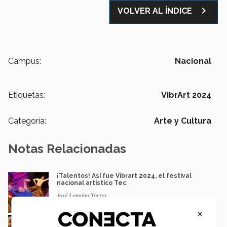
navigate_next
VOLVER AL ÍNDICE
Campus:
Nacional
Etiquetas:
VibrArt 2024
Categoría:
Arte y Cultura
Notas Relacionadas
¡Talentos! Así fue Vibrart 2024, el festival
nacional artístico Tec
José Longino Torres
×
¡Su talento brilla! 25 estudiantes del Tec
destacados en VibrArt 2024