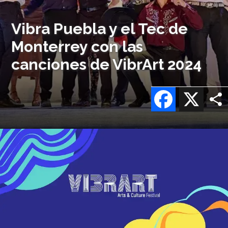
Vibra Puebla y el Tec de
Monterrey con las
canciones de VibrArt 2024
Facebook
X
Imagen
o
logo