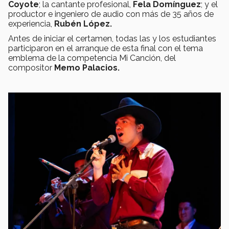
Coyote
; la cantante profesional,
Fela Domínguez
; y el
productor e ingeniero de audio con más de 35 años de
experiencia,
Rubén López.
Antes de iniciar el certamen, todas las y los estudiantes
participaron en el arranque de esta final con el tema
emblema de la competencia Mi Canción, del
compositor
Memo Palacios.