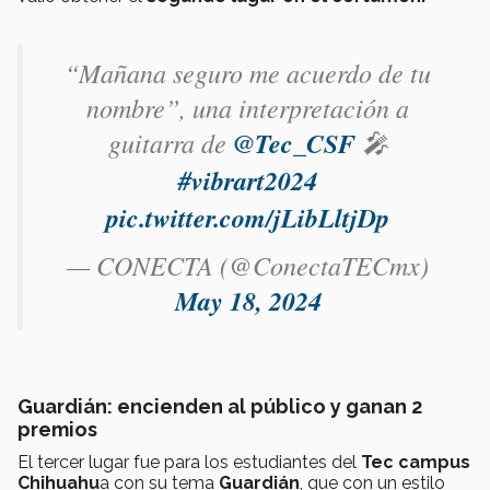
“Mañana seguro me acuerdo de tu
nombre”, una interpretación a
guitarra de
@Tec_CSF
🎤
#vibrart2024
pic.twitter.com/jLibLltjDp
— CONECTA (@ConectaTECmx)
May 18, 2024
Guardián: encienden al público y ganan 2
premios
El tercer lugar fue para los estudiantes del
Tec campus
Chihuahu
a con su tema
Guardián
, que con un estilo