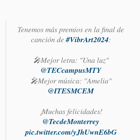
Tenemos más premios en la final de
canción de
#VibrArt2024
:
🎤Mejor letra: "Una luz"
@TECcampusMTY
🎤Mejor música: "Amelia"
@ITESMCEM
¡Muchas felicidades!
@TecdeMonterrey
pic.twitter.com/yJhUwnE6bG