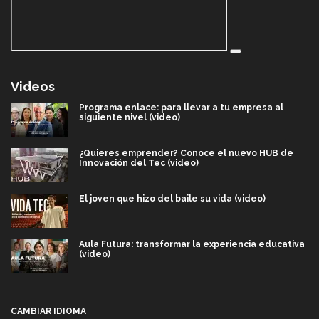
Videos
Programa enlace: para llevar a tu empresa al
siguiente nivel (video)
¿Quieres emprender? Conoce el nuevo HUB de
Innovación del Tec (video)
El joven que hizo del baile su vida (video)
Aula Futura: transformar la experiencia educativa
(video)
Más que un festival cultural: así es la magia de
VIBRART 2026 (video)
CAMBIAR IDIOMA