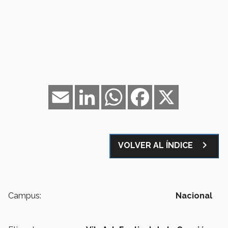
Email
LinkedIn
WhatsApp
Facebook
X
navigate_next
VOLVER AL ÍNDICE
Campus:
Nacional