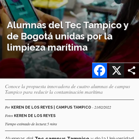
Alumnas del Tec Tampico y
de Bogotá unidas por la
limpieza marítima
Facebook
X
Conoce la propuesta innovadora de cuatro alumnas de campus
Tampico para reducir la contaminación marítima
Por
- 21/02/2022
KEREN DE LOS REYES | CAMPUS TAMPICO
Fotos
KEREN DE LOS REYES
Tiempo estimado de lectura:5 mins
Alumnas del
Tec campus Tampico
y de la Universidad