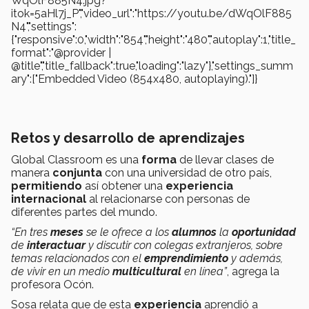
WqOlF885N4.jpg?
itok=5aHl7j_P","video_url":"https://youtu.be/dWqOlF885
N4","settings":
{"responsive":0,"width":"854","height":"480","autoplay":1,"title_
format":"@provider |
@title","title_fallback":true,"loading":"lazy"},"settings_summ
ary":["Embedded Video (854x480, autoplaying)."]}
Retos y desarrollo de aprendizajes
Global Classroom es una
forma
de llevar clases de
manera
conjunta
con una universidad de otro país,
permitiendo
así obtener una
experiencia
internacional
al relacionarse con personas de
diferentes partes del mundo.
“En tres
meses
se le ofrece a los
alumnos
la
oportunidad
de
interactuar
y discutir con colegas extranjeros, sobre
temas relacionados con el
emprendimiento
y además,
de vivir en un medio
multicultural
en línea”
, agrega la
profesora Ocón.
Sosa relata que de esta
experiencia
aprendió a