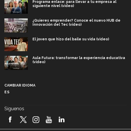
Programa enlace: para llevar a tu empresa al
siguiente nivel (video)
¿Quieres emprender? Conoce el nuevo HUB de
Innovación del Tec (video)
El joven que hizo del baile su vida (video)
Aula Futura: transformar la experiencia educativa
(video)
Más que un festival cultural: así es la magia de
VIBRART 2026 (video)
CAMBIAR IDIOMA
ES
Javier Guzmán: investigación con impacto social
(video)
Síguenos
¡México, en el top del mundial de robótica FIRST
2026! (video)