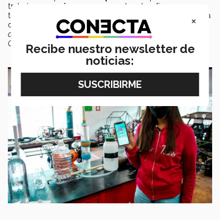
trabajar en
equipo
y a
superar
los desafíos que
trabajar con un equipo
internacional
conlleva, como la
×
diferencia de horarios y clases, pues menciona que
“fue
difícil encontrar el momento en el que las chicas de
Colombia y nosotras nos pudiéramos reunir virtualmente”
.
Recibe nuestro newsletter de
noticias: