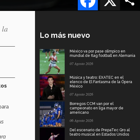
 la
Lo más nuevo
México va por pase olímpico en
mundial de flag football en Alemania
07 Agosto 2026
Música y teatro: EXATEC en el
elenco de El Fantasma de la Ópera
tos
México
07 Agosto 2026
Borregos CCM van por el
para
campeonato en liga mayor de
americano
06 Agosto 2026
us
Del escenario de PrepaTec Qro al
teatro musical en Estados Unidos
ara