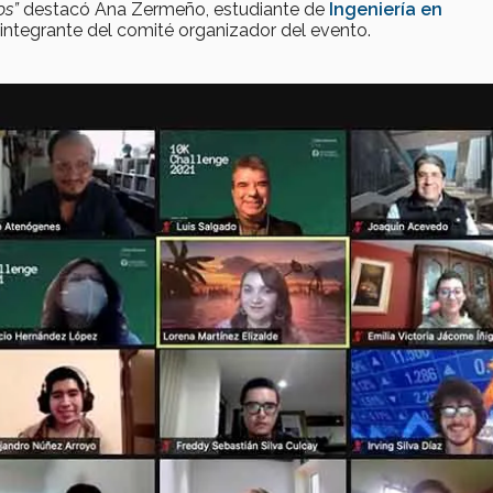
os”
destacó Ana Zermeño, estudiante de
Ingeniería en
ntegrante del comité organizador del evento.