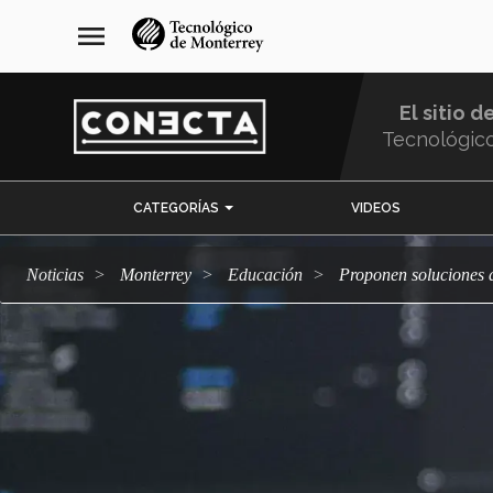
Pasar
navegación
menu
al
principal
contenido
principal
El sitio d
Tecnológic
Menu
CATEGORÍAS
VIDEOS
Comunidad
Noticias
Monterrey
Educación
Proponen soluciones 