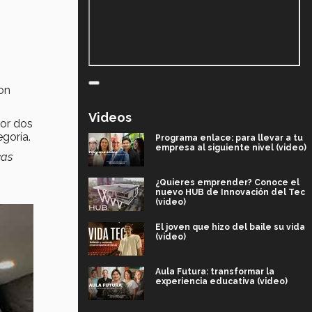
on
Videos
por dos
goría.
Programa enlace: para llevar a tu
empresa al siguiente nivel (video)
cas
¿Quieres emprender? Conoce el
nuevo HUB de Innovación del Tec
(video)
El joven que hizo del baile su vida
(video)
Aula Futura: transformar la
experiencia educativa (video)