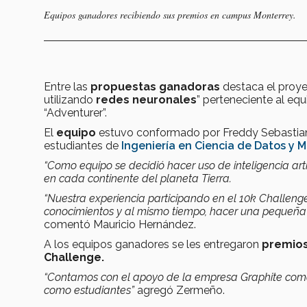
Equipos ganadores recibiendo sus premios en campus Monterrey.
Entre las
propuestas ganadoras
destaca el proye
utilizando
redes neuronales
” perteneciente al equ
“Adventurer”.
El
equipo
estuvo conformado por Freddy Sebastian 
estudiantes de
Ingeniería en Ciencia de Datos y 
“Como equipo se decidió hacer uso de inteligencia arti
en cada continente del planeta Tierra.
“Nuestra experiencia participando en el 10k Challeng
conocimientos y al mismo tiempo, hacer una pequeña c
comentó Mauricio Hernández.
A los equipos ganadores se les entregaron
premio
Challenge.
“Contamos con el apoyo de la empresa Graphite como p
como estudiantes”
agregó Zermeño.