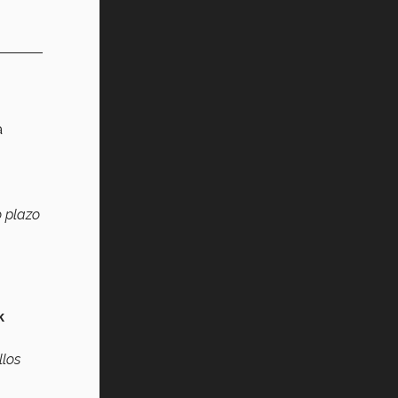
a
o plazo
k
llos