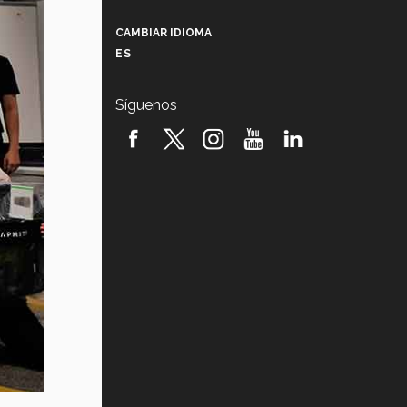
Más que un festival cultural: así es
la magia de VIBRART 2026 (video)
CAMBIAR IDIOMA
ES
Javier Guzmán: investigación con
impacto social (video)
Síguenos
¡México, en el top del mundial de
robótica FIRST 2026! (video)
Vida Tec: Pasión, disciplina y
básquetbol, con Gael Adame
(video)
¿Cómo es el Modelo Educativo
Tec? (video)
Vida Tec: Feminismo e Inteligencia
Artificial, Paola Ricaurte (video)