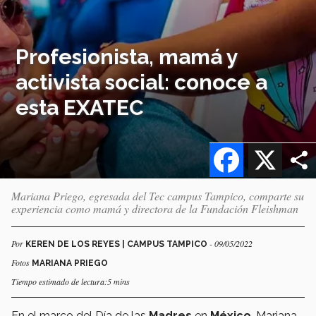
Profesionista, mamá y
activista social: conoce a
esta EXATEC
Facebook
X
Mariana Priego, egresada del Tec campus Tampico, comparte su
experiencia como mamá y directora de la Fundación Fleishman
Por
- 09/05/2022
KEREN DE LOS REYES | CAMPUS TAMPICO
Fotos
MARIANA PRIEGO
Tiempo estimado de lectura:5 mins
En el marco del Día de las
Madres
en
México
, Mariana