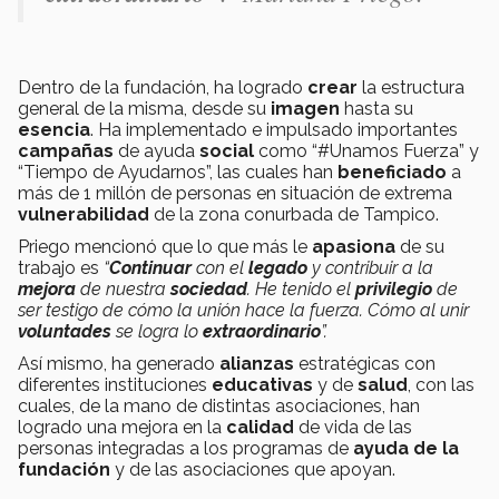
Dentro de la fundación, ha logrado
crear
la
estructura
general de la misma, desde su
imagen
hasta su
esencia
. Ha implementado e impulsado importantes
campañas
de ayuda
social
como “#Unamos Fuerza” y
“Tiempo de Ayudarnos”, las cuales han
beneficiado
a
más de 1 millón de personas en situación de extrema
vulnerabilidad
de la zona conurbada de Tampico.
Priego mencionó que lo que más le
apasiona
de su
trabajo es
“
Continuar
con el
legado
y contribuir a la
mejora
de nuestra
sociedad
. He tenido el
privilegio
de
ser testigo de cómo la unión hace la fuerza. Cómo al unir
voluntades
se logra lo
extraordinario
”.
Así mismo, ha generado
alianzas
estratégicas con
diferentes instituciones
educativas
y de
salud
, con las
cuales, de la mano de distintas asociaciones, han
logrado una mejora en la
calidad
de vida de las
personas integradas a los programas de
ayuda de la
fundación
y de las asociaciones que apoyan.