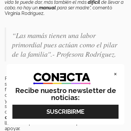
vida te puede dar, más también el más
difícil
de llevar a
cabo, no hay un
manual
para ser madre”,
comentó
Virginia Rodríguez.
“Las mamás tienen una labor
primordial pues actúan como el pilar
de la familia''.- Profesora Rodríguez.
×
Para Mariana ser
madre
y
profesionista
a la par, ha
sido un
reto
complejo. Así como es
directora
de la
Recibe nuestro newsletter de
fundación es directora de la empresa más importante
de su vida: su
familia
. Ella resalta que las
habilidades
noticias:
y
destrezas
que adquiere tanto en su hogar como en
su trabajo son utilizadas en ambos lugares. La
organización y logística le permiten
cumplir
los
objetivos
, así como el
amor
y la
pasión
por ayudar la
llevan siempre a encontrar más oportunidades de
apoyar.