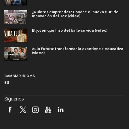
¿Quieres emprender? Conoce el nuevo HUB de
Innovación del Tec (video)
El joven que hizo del baile su vida (video)
Aula Futura: transformar la experiencia educativa
(video)
Más que un festival cultural: así es la magia de
VIBRART 2026 (video)
CAMBIAR IDIOMA
ES
Javier Guzmán: investigación con impacto social
(video)
Síguenos
¡México, en el top del mundial de robótica FIRST
2026! (video)
Vida Tec: Pasión, disciplina y básquetbol, con Gael
Adame (video)