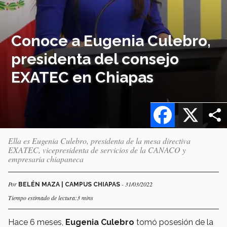
Conoce a Eugenia Culebro,
presidenta del consejo
EXATEC en Chiapas
Facebook
X
Ella es Eugenia Culebro, presidenta de la mesa directiva
EXATEC, vicepresidenta de servicios de la CANACO y
empresaria chiapaneca
Por
- 31/03/2022
BELÉN MAZA | CAMPUS CHIAPAS
Tiempo estimado de lectura:3 mins
Hace 6 meses,
Eugenia Culebro
tomó posesión de la