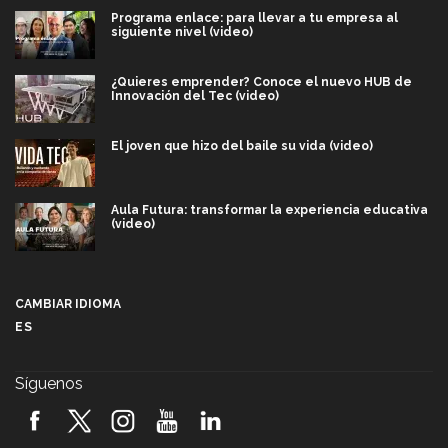
Programa enlace: para llevar a tu empresa al
siguiente nivel (video)
¿Quieres emprender? Conoce el nuevo HUB de
Innovación del Tec (video)
El joven que hizo del baile su vida (video)
Aula Futura: transformar la experiencia educativa
(video)
Más que un festival cultural: así es la magia de
VIBRART 2026 (video)
CAMBIAR IDIOMA
ES
Javier Guzmán: investigación con impacto social
(video)
Síguenos
¡México, en el top del mundial de robótica FIRST
2026! (video)