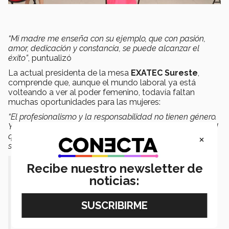
“Mi madre me enseña con su ejemplo, que con pasión,
amor, dedicación y constancia, se puede alcanzar el
éxito”
, puntualizó
La actual presidenta de la mesa
EXATEC Sureste
,
comprende que, aunque el mundo laboral ya está
volteando a ver al poder femenino, todavía faltan
muchas oportunidades para las mujeres:
“El profesionalismo y la responsabilidad no tienen género.
Yo busco impulsar a que jamás se pierda esa sensibilidad
×
que tenemos como mujeres pero sobre todo que seamos
sororas unas con otras"
, compartió.
"Tengo la fortuna de vivir en una
Recibe nuestro newsletter de
noticias:
época donde ha habido mayor
reconocimiento hacia el trabajo de la
mujer".