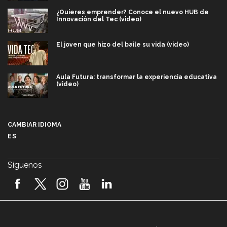
¿Quieres emprender? Conoce el nuevo HUB de
Innovación del Tec (video)
El joven que hizo del baile su vida (video)
Aula Futura: transformar la experiencia educativa
(video)
Más que un festival cultural: así es la magia de
VIBRART 2026 (video)
CAMBIAR IDIOMA
ES
Javier Guzmán: investigación con impacto social
(video)
Síguenos
¡México, en el top del mundial de robótica FIRST
2026! (video)
Vida Tec: Pasión, disciplina y básquetbol, con Gael
Adame (video)
A