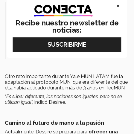
×
“Me hizo darme cuenta de que
puedo, no solo sostener una
Recibe nuestro newsletter de
conversación, sino también llevar a
noticias:
cabo un evento completamente en
inglés”.
Otro reto importante durante Yale MUN LATAM fue la
adaptación al protocolo MUN, que era diferente del que
ella había aplicado durante más de 3 años en TecMUN.
“Es súper diferente, las nociones son iguales, pero no se
utilizan igual”,
indicó Desiree.
Camino al futuro de mano a la pasión
Actualmente, Dessire se prepara para
ofrecer una