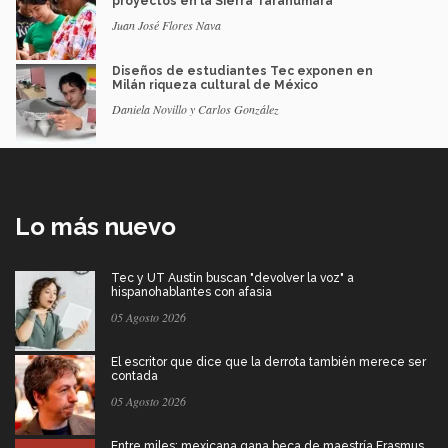
proyectos en la Sierra Tarahumara
Juan José Flores Nava
Diseños de estudiantes Tec exponen en
Milán riqueza cultural de México
Daniela Novillo y Carlos González
Lo más nuevo
Tec y UT Austin buscan "devolver la voz" a
hispanohablantes con afasia
05 Agosto 2026
El escritor que dice que la derrota también merece ser
contada
05 Agosto 2026
Entre miles: mexicana gana beca de maestría Erasmus