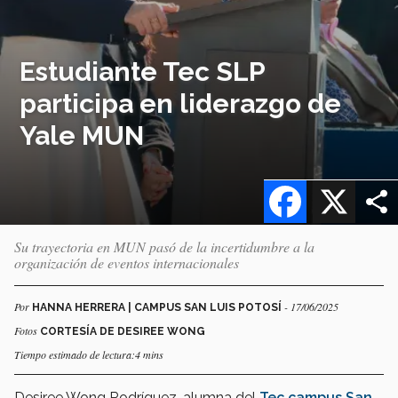
Estudiante Tec SLP
participa en liderazgo de
Yale MUN
Facebook
X
Su trayectoria en MUN pasó de la incertidumbre a la
organización de eventos internacionales
Por
- 17/06/2025
HANNA HERRERA | CAMPUS SAN LUIS POTOSÍ
Fotos
CORTESÍA DE DESIREE WONG
Tiempo estimado de lectura:4 mins
Desiree Wong Rodríguez, alumna del
Tec campus San