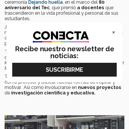
ceremonia
Dejando huella
, en el marco del
80
aniversario del Tec
, que premió
a docentes
que
trascendieron en la vida profesional y personal de sus
estudiantes.
Juan Gabino contó a CONECTA que ha recibido
×
numerosos
mensajes de felicitación y apoyo
de sus
colegas, familia y estudiantes luego del Premio como
profesor inspirador.
Recibe nuestro newsletter de
"Sus palabras de aprecio y reconocimiento me han
noticias:
conmovido profundamente y me han recordado la
importancia de la labor educativa y el impacto que puede
tener en la vida de los demás",
dijo.
También afirmó que su
objetivo
es seguir mejorando
como profesor y buscar nuevas formas de inspirar y
motivar. Así como involucrarse en
nuevos proyectos
de
investigación científica y educativa.