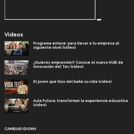
Videos
Programa enlace: para llevar a tu empresa al
siguiente nivel (video)
¿Quieres emprender? Conoce el nuevo HUB de
Innovación del Tec (video)
El joven que hizo del baile su vida (video)
Aula Futura: transformar la experiencia educativa
(video)
Más que un festival cultural: así es la magia de
VIBRART 2026 (video)
CAMBIAR IDIOMA