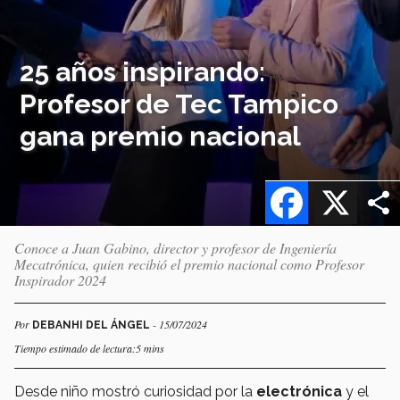
25 años inspirando:
Profesor de Tec Tampico
gana premio nacional
Facebook
X
Conoce a Juan Gabino, director y profesor de Ingeniería
Mecatrónica, quien recibió el premio nacional como Profesor
Inspirador 2024
Por
- 15/07/2024
DEBANHI DEL ÁNGEL
Tiempo estimado de lectura:5 mins
Desde niño mostró curiosidad por la
electrónica
y el