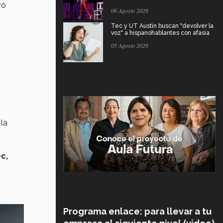
ró
06 Agosto 2026
Tec y UT Austin buscan "devolver la
voz" a hispanohablantes con afasia
05 Agosto 2026
la
c,
Programa enlace: para llevar a tu