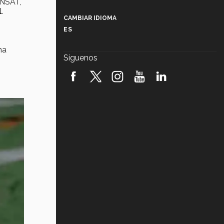
ANSAT,
Más que un festival cultural: así es
la magia de VIBRART 2026 (video)
l
.
CAMBIAR IDIOMA
ES
Javier Guzmán: investigación con
impacto social (video)
na
Síguenos
¡México, en el top del mundial de
robótica FIRST 2026! (video)
Vida Tec: Pasión, disciplina y
básquetbol, con Gael Adame
(video)
¿Cómo es el Modelo Educativo
Tec? (video)
Vida Tec: Feminismo e Inteligencia
Artificial, Paola Ricaurte (video)