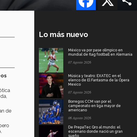
Lo más nuevo
México va por pase olímpico en
mundial de flag football en Alemania
07 Agosto 2026
eos
Música y teatro: EXATEC en el
elenco de El Fantasma de la Ópera
Mexico
ótica
07 Agosto 2026
ida,
Borregos CCM van por el
campeonato en liga mayor de
ían de
americano
06 Agosto 2026
 pero
De PrepaTec Qro al mundo: el
o.
escenario donde nació un gran
sueño