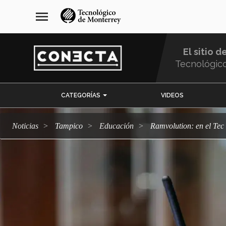
Pasar
navegación
menu
al
principal
contenido
principal
El sitio d
Tecnológic
Menu
CATEGORÍAS
VIDEOS
Comunidad
Noticias
Tampico
Educación
Ramvolution: en el Tec