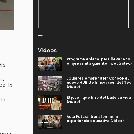
Videos
Programa enlace: para llevar a tu
empresa al siguiente nivel (video)
cio
¿Quieres emprender? Conoce el
los
nuevo HUB de Innovación del Tec
por la
(video)
El joven que hizo del baile su vida
, la
(video)
Aula Futura: transformar la
experiencia educativa (video)