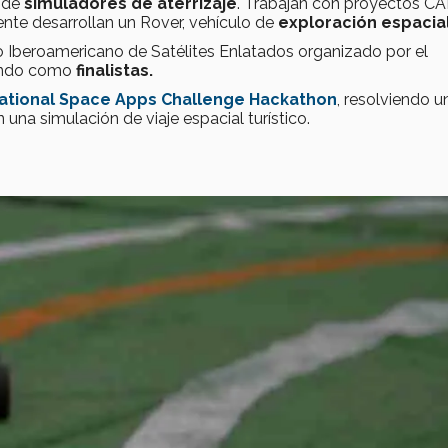
o de
simuladores de aterrizaje
. Trabajan con proyectos C
te desarrollan un Rover, vehículo de
exploración espacia
so Iberoamericano de Satélites Enlatados organizado por el
dando como
finalistas.
ational Space Apps Challenge Hackathon
, resolviendo u
una simulación de viaje espacial turístico.