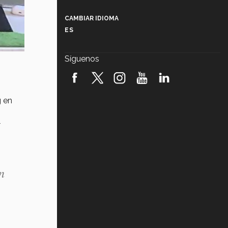
Más que un festival cultural: así es
la magia de VIBRART 2026 (video)
CAMBIAR IDIOMA
ES
Javier Guzmán: investigación con
impacto social (video)
Síguenos
¡México, en el top del mundial de
robótica FIRST 2026! (video)
g
en
Vida Tec: Pasión, disciplina y
básquetbol, con Gael Adame
(video)
¿Cómo es el Modelo Educativo
Tec? (video)
Vida Tec: Feminismo e Inteligencia
n
Artificial, Paola Ricaurte (video)