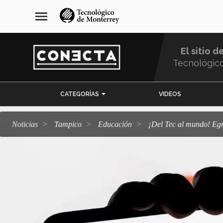
Pasar
navegación
menu
al
principal
contenido
principal
El sitio d
Tecnológic
Menu
CATEGORÍAS
VIDEOS
Comunidad
Noticias
Tampico
Educación
¡Del Tec al mundo! 