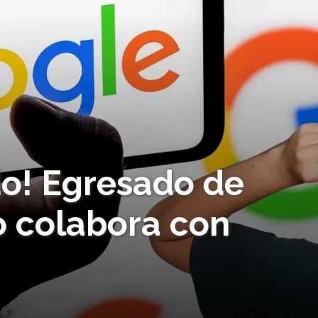
do! Egresado de
 colabora con