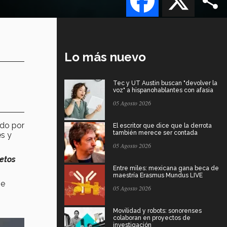
Lo más nuevo
Tec y UT Austin buscan "devolver la
voz" a hispanohablantes con afasia
05 Agosto 2026
ado por
El escritor que dice que la derrota
también merece ser contada
es y
05 Agosto 2026
retos
Entre miles: mexicana gana beca de
maestría Erasmus Mundus LIVE
e
05 Agosto 2026
Movilidad y robots: sonorenses
colaboran en proyectos de
investigación