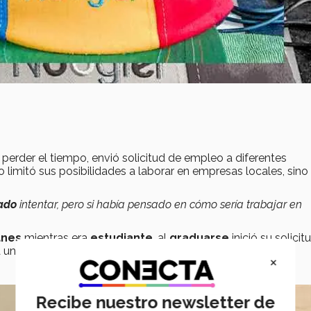
perder el tiempo, envió solicitud de empleo a diferentes
o limitó sus posibilidades a laborar en empresas locales, sino
ado
intentar, pero si había pensado en cómo sería trabajar en
anes
mientras era
estudiante
, al
graduarse
inició su solicitu
 una entrevista y posteriormente, contratado.
×
Recibe nuestro newsletter de