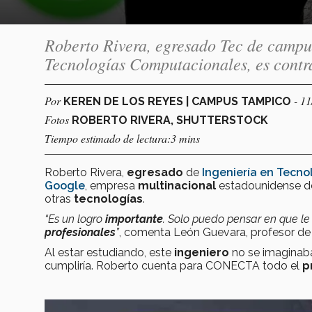
Roberto Rivera, egresado Tec de campus
Tecnologías Computacionales, es contr
Por
- 1
KEREN DE LOS REYES | CAMPUS TAMPICO
Fotos
ROBERTO RIVERA, SHUTTERSTOCK
Tiempo estimado de lectura:3 mins
Roberto Rivera,
egresado
de
Ingeniería en Tecn
Google
, empresa
multinacional
estadounidense de 
otras
tecnologías
.
“Es un logro
importante
. Solo puedo pensar en que le
profesionales
”
, comenta León Guevara, profesor de
Al estar estudiando, este
ingeniero
no se imaginab
cumpliría. Roberto cuenta para CONECTA todo el
p