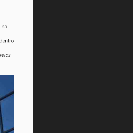
o ha
 dentro
retos