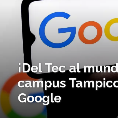
¡Del Tec al mun
campus Tampico
Google