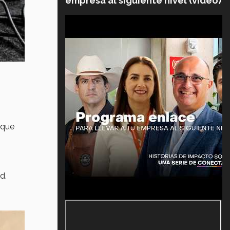
empresa al siguiente nivel (video)
 que
d.