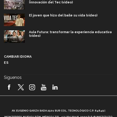
Innovación del Tec (video)
El joven que hizo del baile su vida (video)
Aula Futura: transformar la experiencia educativa
(video)
Más que un festival cultural: así es la magia de
VIBRART 2026 (video)
CAMBIAR IDIOMA
ES
Javier Guzmán: investigación con impacto social
(video)
Síguenos
¡México, en el top del mundial de robótica FIRST
2026! (video)
Vida Tec: Pasión, disciplina y básquetbol, con Gael
Adame (video)
A
AV. EUGENIO GARZA SADA 2501 SUR COL. TECNOLÓGICO C.P. 64849 |
L
¿Cómo es el Modelo Educativo Tec? (video)
MONTERREY, NUEVO LEÓN, MÉXICO | TEL. +52 (81) 8358-2000 D.R.© INSTITUTO