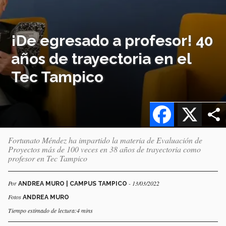
¡De egresado a profesor! 40
años de trayectoria en el
Tec Tampico
Facebook
X
Fortunato Méndez ha impartido la materia de Evaluación de
Proyectos más de 100 veces en 38 años de trayectoria como
profesor en Tec Tampico
Por
- 13/03/2022
ANDREA MURO | CAMPUS TAMPICO
Fotos
ANDREA MURO
Tiempo estimado de lectura:4 mins