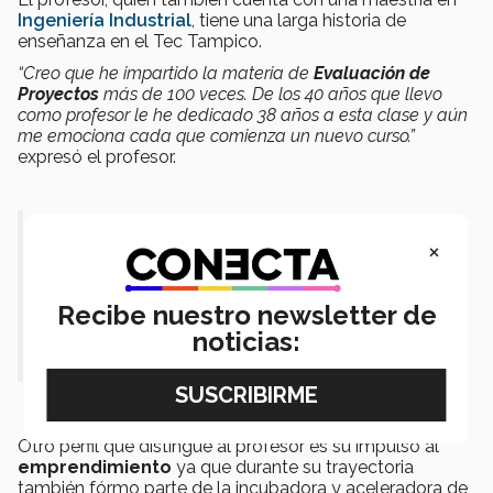
Ingeniería Industrial
, tiene una larga historia de
enseñanza en el Tec Tampico.
“Creo que he impartido la materia de
Evaluación de
Proyectos
más de 100 veces. De los 40 años que llevo
como profesor le he dedicado 38 años a esta clase y aún
me emociona cada que comienza un nuevo curso.”
expresó el profesor.
“Nadie en mi familia es docente y
×
no me imaginaba convertirme en
profesor
, pero la
vida es una caja de
Recibe nuestro newsletter de
noticias:
sorpresas
”.- Fortunato Méndez.
Otro perfil que distingue al profesor es su impulso al
emprendimiento
ya que durante su trayectoria
también fórmo parte de la incubadora y aceleradora de