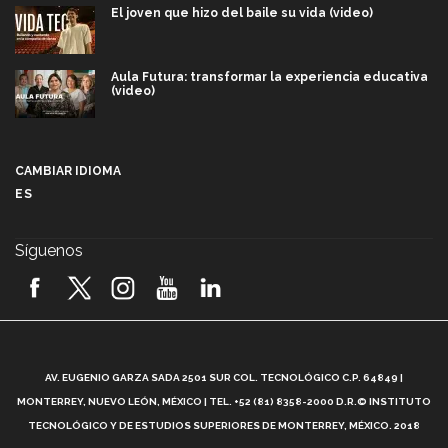
El joven que hizo del baile su vida (video)
Aula Futura: transformar la experiencia educativa
(video)
Más que un festival cultural: así es la magia de
VIBRART 2026 (video)
CAMBIAR IDIOMA
ES
Javier Guzmán: investigación con impacto social
(video)
Síguenos
¡México, en el top del mundial de robótica FIRST
2026! (video)
Vida Tec: Pasión, disciplina y básquetbol, con Gael
Adame (video)
A
AV. EUGENIO GARZA SADA 2501 SUR COL. TECNOLÓGICO C.P. 64849 |
L
¿Cómo es el Modelo Educativo Tec? (video)
MONTERREY, NUEVO LEÓN, MÉXICO | TEL. +52 (81) 8358-2000 D.R.© INSTITUTO
TECNOLÓGICO Y DE ESTUDIOS SUPERIORES DE MONTERREY, MÉXICO. 2018