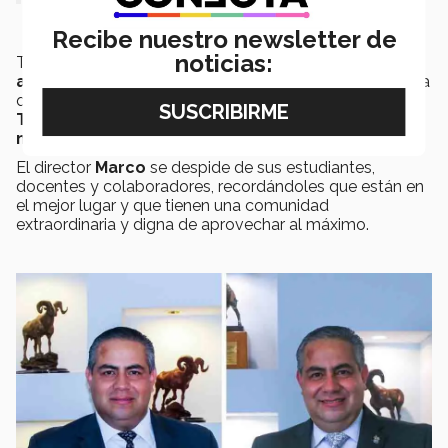
Recibe nuestro newsletter de
noticias:
Tras un periodo de muchas
experiencias
y
aprendizajes “tremendos”
, el director Marco destaca
que lo que más
aprecia
de la
comunidad Tec
en
Tampico
es la
calidez, transparencia, sencillez,
nobleza y alegría de su gente.
El director
Marco
se despide de sus estudiantes,
docentes y colaboradores, recordándoles que están en
el mejor lugar y que tienen una comunidad
extraordinaria y digna de aprovechar al máximo.