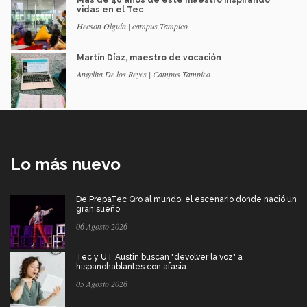
vidas en el Tec
Hecson Olguín | campus Tampico
Martín Díaz, maestro de vocación
Angelita De los Reyes | Campus Tampico
Lo más nuevo
De PrepaTec Qro al mundo: el escenario donde nació un
gran sueño
06 Agosto 2026
Tec y UT Austin buscan "devolver la voz" a
hispanohablantes con afasia
05 Agosto 2026