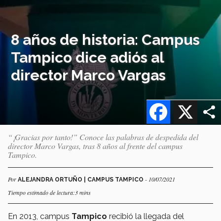
8 años de historia: Campus
Tampico dice adiós al
director Marco Vargas
Facebook
X
“¡Gracias por tanto!” Conoce las palabras de despedida del
director Marco Vargas, tras 8 años al frente del campus
Tampico.
Por
- 10/07/2021
ALEJANDRA ORTUÑO | CAMPUS TAMPICO
Tiempo estimado de lectura:3 mins
En 2013, campus
Tampico
recibió la llegada del