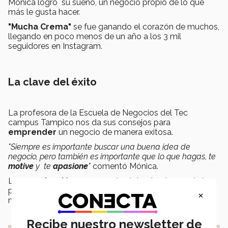
Mónica logró su sueño, un negocio propio de lo que
más le gusta hacer.
"Mucha Crema"
se fue ganando el corazón de muchos,
llegando en poco menos de un año a los 3 mil
seguidores en Instagram.
La clave del éxito
La profesora de la Escuela de Negocios del Tec
campus Tampico nos da sus consejos para
emprender
un negocio de manera exitosa.
"Siempre es importante buscar una buena idea de
negocio, pero también es importante que lo que hagas, te
motive
y te
apasione
"
comentó Mónica.
La
organización
no se queda atrás, siendo uno de los
puntos más importantes al momento de
emprender
,
×
más aún cuando eres
estudiante
.
Recibe nuestro newsletter de