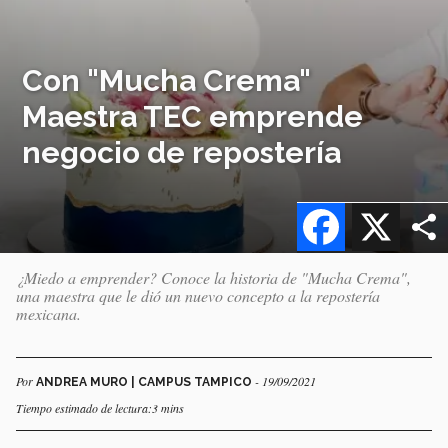
Con "Mucha Crema"
Maestra TEC emprende
negocio de repostería
Facebook
X
¿Miedo a emprender? Conoce la historia de "Mucha Crema",
una maestra que le dió un nuevo concepto a la repostería
mexicana.
Por
- 19/09/2021
ANDREA MURO | CAMPUS TAMPICO
Tiempo estimado de lectura:3 mins