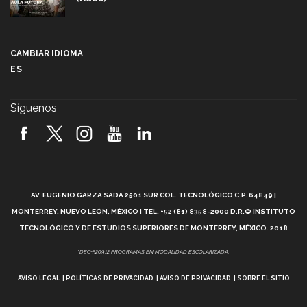
Más que un festival cultural: así es la magia de
VIBRART 2026 (video)
CAMBIAR IDIOMA
ES
Javier Guzmán: investigación con impacto social
(video)
Síguenos
¡México, en el top del mundial de robótica FIRST
2026! (video)
Vida Tec: Pasión, disciplina y básquetbol, con Gael
Adame (video)
A
AV. EUGENIO GARZA SADA 2501 SUR COL. TECNOLÓGICO C.P. 64849 |
L
¿Cómo es el Modelo Educativo Tec? (video)
MONTERREY, NUEVO LEÓN, MÉXICO | TEL. +52 (81) 8358-2000 D.R.© INSTITUTO
TECNOLÓGICO Y DE ESTUDIOS SUPERIORES DE MONTERREY, MÉXICO. 2018
Vida Tec: Feminismo e Inteligencia Artificial, Paola
*DEC-520912 PROGRAMAS EN MODALIDAD ESCOLARIZADA.
Ricaurte (video)
AVISO LEGAL
POLÍTICAS DE PRIVACIDAD
AVISO DE PRIVACIDAD
SOBRE EL SITIO