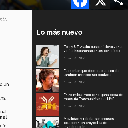
eto
Lo más nuevo
Tec y UT Austin buscan "devolver la
voz" a hispanohablantes con afasia
05 Agosto 2026
El escritor que dice que la derrota
también merece ser contada
05 Agosto 2026
tó un
Entre miles: mexicana gana beca de
una
maestría Erasmus Mundus LIVE
05 Agosto 2026
nal,
inal
.
Movilidad y robots: sonorenses
colaboran en proyectos de
nte
investigación