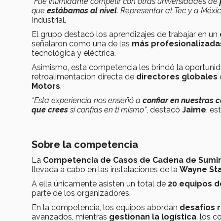
“Fue intimidante competir con otras universidades de
que
estábamos al nivel
. Representar al Tec y a Méxi
Industrial.
El grupo destacó los aprendizajes de trabajar en un
señalaron como una de las
más profesionalizad
tecnológica y eléctrica.
Asimismo, esta competencia les brindó la oportuni
retroalimentación directa de
directores globales
Motors
.
“Esta experiencia nos enseñó a
confiar en nuestras
que crees
si confías en ti mismo”
, destacó
Jaime
, es
Sobre la competencia
La
Competencia de Casos de Cadena de Sumin
llevada a cabo en las instalaciones de la
Wayne Sta
A ella únicamente asisten un total de
20 equipos 
parte de los organizadores.
En la competencia, los equipos abordan
desafíos 
avanzados, mientras
gestionan la logística
, los c