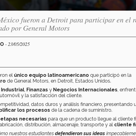
éxico fueron a Detroit para participar en el r
zado por General Motors
- 23/05/2025
CO
eron el
único equipo latinoamericano
que participó en la
tro
de General Motors, en Detroit, Estados Unidos.
 Industrial
,
Finanzas
y
Negocios Internacionales
, enfren
tomóvil y la satisfacción del cliente.
ompetitividad, datos duros y análisis financiero, presentando 
plificar los procesos
de la cadena de suministro.
s
etapas necesarias
para que un producto llegue al cliente fi
 fabricación, distribución, almacenaje, transporte y al
cliente f
ómo nuestros estudiantes
defendieron sus ideas
impecableme