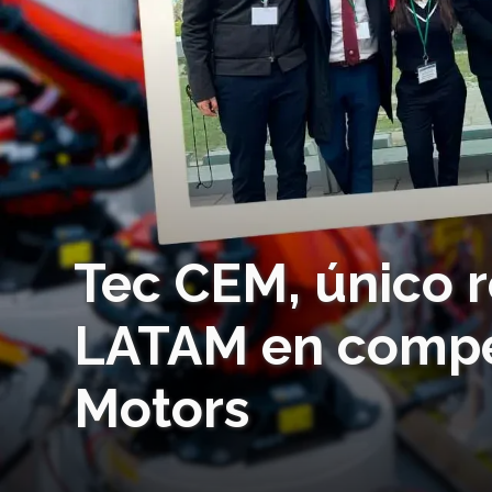
Tec CEM, único 
LATAM en compe
Motors