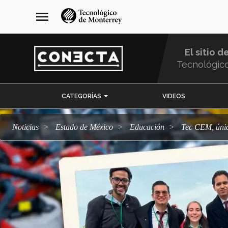
Pasar
navegación
menu
al
principal
contenido
principal
El sitio d
Tecnológic
Menu
CATEGORÍAS
VIDEOS
Comunidad
Noticias
Estado de México
Educación
Tec CEM, úni