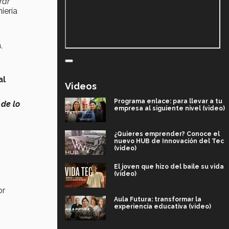
rar
iería
,
al
Videos
Programa enlace: para llevar a tu
de lo
empresa al siguiente nivel (video)
¿Quieres emprender? Conoce el
nuevo HUB de Innovación del Tec
(video)
El joven que hizo del baile su vida
(video)
or
Aula Futura: transformar la
experiencia educativa (video)