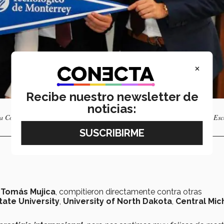
×
Recibe nuestro newsletter de
noticias:
la Competencia de Casos de Cadena de Suministro. Foto: cortesía de Jaime Esc
y
Tomás Mujica
, compitieron directamente contra otras
tate University
,
University of North Dakota
,
Central Mic