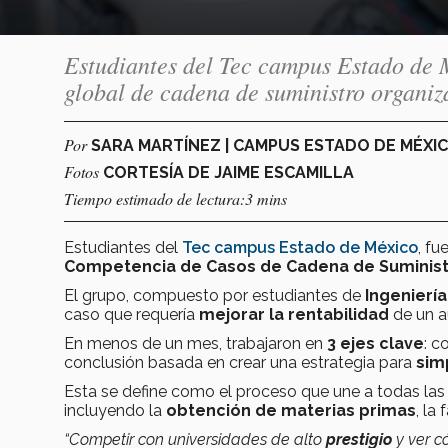
Estudiantes del Tec campus Estado de M
global de cadena de suministro organi
Por
SARA MARTÍNEZ | CAMPUS ESTADO DE MÉXI
Fotos
CORTESÍA DE JAIME ESCAMILLA
Tiempo estimado de lectura:3 mins
Estudiantes del
Tec campus Estado de México
, fu
Competencia de Casos de Cadena de Suminis
El grupo, compuesto por estudiantes de
Ingeniería
caso que requería
mejorar la rentabilidad
de un au
En menos de un mes, trabajaron en
3 ejes clave
: c
conclusión basada en crear una estrategia para
sim
Esta se define como el proceso que une a todas la
incluyendo la
obtención de materias primas
, la
“Competir con universidades de alto
prestigio
y ver c