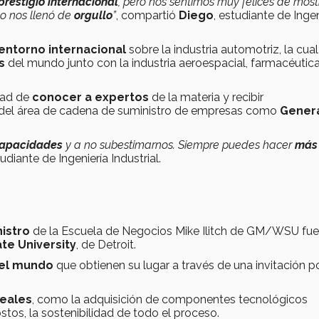
prestigio internacional
, pero nos sentimos muy felices de most
co nos llenó de
orgullo
”
, compartió
Diego
, estudiante de Ingen
entorno internacional
sobre la industria automotriz, la cual
as
del mundo junto con la industria aeroespacial, farmacéutica
dad de
conocer a expertos
de la materia y recibir
del área de cadena de suministro de empresas como
Gener
 capacidades
y a no subestimarnos. Siempre puedes hacer
más 
tudiante de Ingeniería Industrial.
istro
de la Escuela de Negocios Mike Ilitch de GM/WSU fue
te University
, de Detroit.
del mundo
que obtienen su lugar a través de una invitación p
reales
, como la adquisición de componentes tecnológicos
ostos, la sostenibilidad de todo el proceso.