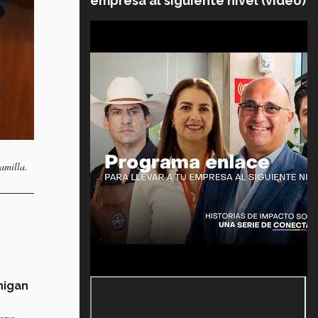
empresa al siguiente nivel (video)
amilla.
higan