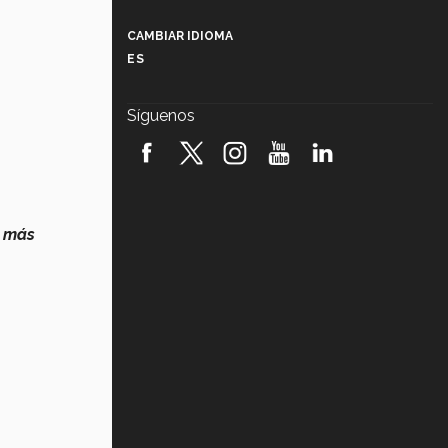
Más que un festival cultural: así es
la magia de VIBRART 2026 (video)
CAMBIAR IDIOMA
ES
Javier Guzmán: investigación con
impacto social (video)
Síguenos
¡México, en el top del mundial de
robótica FIRST 2026! (video)
s
Vida Tec: Pasión, disciplina y
básquetbol, con Gael Adame
(video)
n
más
¿Cómo es el Modelo Educativo
Tec? (video)
Vida Tec: Feminismo e Inteligencia
Artificial, Paola Ricaurte (video)