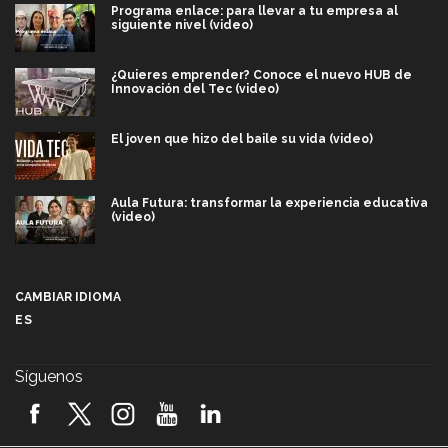
Programa enlace: para llevar a tu empresa al
siguiente nivel (video)
¿Quieres emprender? Conoce el nuevo HUB de
Innovación del Tec (video)
El joven que hizo del baile su vida (video)
Aula Futura: transformar la experiencia educativa
(video)
Más que un festival cultural: así es la magia de
VIBRART 2026 (video)
CAMBIAR IDIOMA
ES
Javier Guzmán: investigación con impacto social
(video)
Síguenos
¡México, en el top del mundial de robótica FIRST
2026! (video)