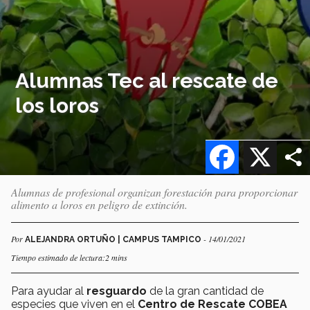
Alumnas Tec al rescate de
los loros
Facebook
X
Alumnas de profesional organizan forestación para proporcionar
alimento a loros en peligro de extinción.
Por
- 14/01/2021
ALEJANDRA ORTUÑO | CAMPUS TAMPICO
Tiempo estimado de lectura:2 mins
Para ayudar al
resguardo
de la gran cantidad de
especies que viven en el
Centro de Rescate COBEA