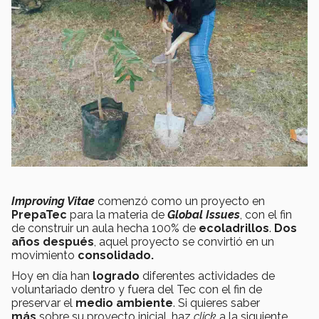
Improving Vitae
comenzó como un proyecto en
PrepaTec
para la materia de
Global Issues
, con el fin
de construir un aula hecha 100% de
ecoladrillos
.
Dos
años después
, aquel proyecto se convirtió en un
movimiento
consolidado.
Hoy en día han
logrado
diferentes actividades de
voluntariado dentro y fuera del Tec con el fin de
preservar el
medio ambiente
. Si quieres saber
más
sobre su proyecto inicial, haz
click
a la siguiente