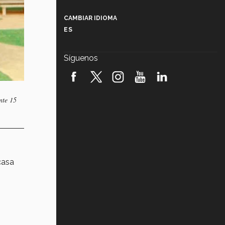
Más que un festival cultural: así es
la magia de VIBRART 2026 (video)
CAMBIAR IDIOMA
ES
Javier Guzmán: investigación con
impacto social (video)
Síguenos
¡México, en el top del mundial de
robótica FIRST 2026! (video)
nte 15
Vida Tec: Pasión, disciplina y
básquetbol, con Gael Adame
(video)
¿Cómo es el Modelo Educativo
Tec? (video)
casa
Vida Tec: Feminismo e Inteligencia
Artificial, Paola Ricaurte (video)