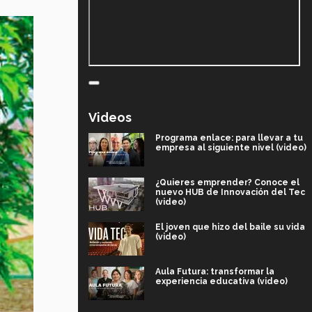
Videos
Programa enlace: para llevar a tu
empresa al siguiente nivel (video)
¿Quieres emprender? Conoce el
nuevo HUB de Innovación del Tec
(video)
El joven que hizo del baile su vida
(video)
Aula Futura: transformar la
experiencia educativa (video)