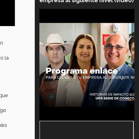
empresa al siguiente nivel (video)
un
o la
que
iga
oles