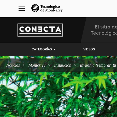
Pasar
navegación
menu
al
principal
contenido
principal
El sitio d
Tecnológic
Menu
CATEGORÍAS
VIDEOS
Comunidad
Noticias
Monterrey
Institución
Invitan a ‘sembrar’ t