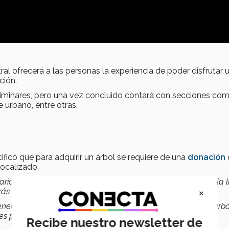
tral ofrecerá a las personas la experiencia de poder disfrutar 
ción.
eliminares, pero una vez concluido contará con secciones com
 urbano, entre otras.
ificó que para adquirir un árbol se requiere de una
donación
localizado.
io, posterior a esto, se te hará llegar vía correo electrónico la l
×
s realizar tu donativo.
 enero del 2021. Es importante dar a conocer que son pocos árb
es posible”
, señaló.
Recibe nuestro newsletter de