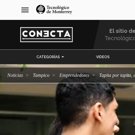
Pasar
navegación
menu
al
principal
contenido
principal
El sitio d
Tecnológic
Menu
CATEGORÍAS
VIDEOS
Comunidad
Noticias
Tampico
emprendedores
Tapita por tapita