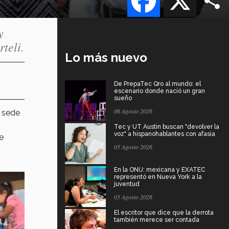
y
teli.
Lo más nuevo
De PrepaTec Qro al mundo: el
escenario donde nació un gran
sueño
06 Agosto 2026
n sede
Tec y UT Austin buscan "devolver la
voz" a hispanohablantes con afasia
e
05 Agosto 2026
En la ONU: mexicana y EXATEC
representó en Nueva York a la
juventud
05 Agosto 2026
El escritor que dice que la derrota
también merece ser contada