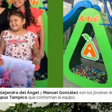
 Alejandra del Ángel
y
Manuel González
son los jóvenes d
mpus Tampico
que conforman el equipo.