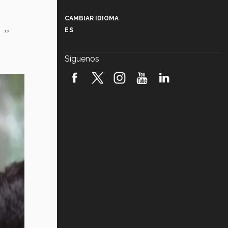
Más que un festival cultural: así es
la magia de VIBRART 2026 (video)
CAMBIAR IDIOMA
”
ES
Javier Guzmán: investigación con
impacto social (video)
Síguenos
¡México, en el top del mundial de
robótica FIRST 2026! (video)
Vida Tec: Pasión, disciplina y
básquetbol, con Gael Adame
(video)
¿Cómo es el Modelo Educativo
Tec? (video)
Vida Tec: Feminismo e Inteligencia
Artificial, Paola Ricaurte (video)