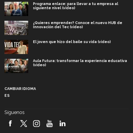
Programa enlace: para llevar a tu empresa al
siguiente nivel (video)
¿Quieres emprender? Conoce el nuevo HUB de
Innovación del Tec (video)
El joven que hizo del baile su vida (video)
Aula Futura: transformar la experiencia educativa
(video)
Más que un festival cultural: así es la magia de
VIBRART 2026 (video)
CAMBIAR IDIOMA
ES
Javier Guzmán: investigación con impacto social
(video)
Síguenos
¡México, en el top del mundial de robótica FIRST
2026! (video)