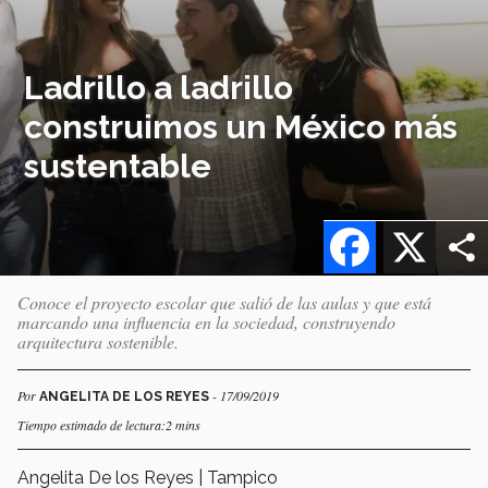
Ladrillo a ladrillo
construimos un México más
sustentable
Facebook
X
Conoce el proyecto escolar que salió de las aulas y que está
marcando una influencia en la sociedad, construyendo
arquitectura sostenible.
Por
- 17/09/2019
ANGELITA DE LOS REYES
Tiempo estimado de lectura:2 mins
Angelita De los Reyes | Tampico