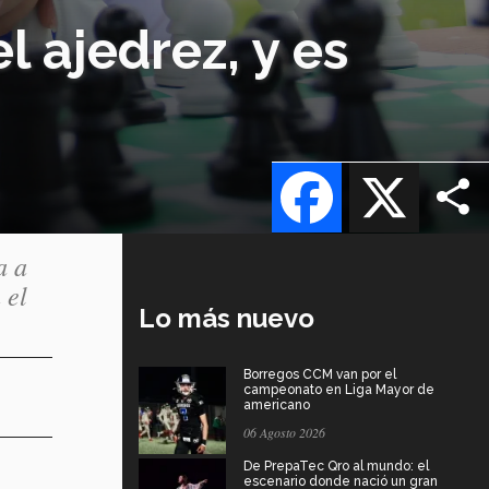
l ajedrez, y es
Facebook
X
a a
 el
Lo más nuevo
Borregos CCM van por el
campeonato en Liga Mayor de
americano
06 Agosto 2026
De PrepaTec Qro al mundo: el
escenario donde nació un gran