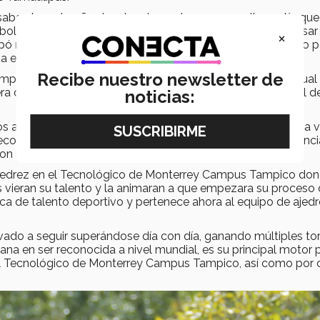
ba el cuarto año de primaria en el 2011, pues ella sentía que
bol o basquetbol y notó que el ajedrez era diferente. A pesar
×
pó no obtuvo los mejores resultados, ella seguía asistiendo p
na en múltiples ocasiones de los torneos escolares.
Recibe nuestro newsletter de
impiada de Ajedrez por equipo. Pero en una partida individual
a descalificado, lo que la hizo sentir culpable y por lo cual d
noticias:
os agobiantes en su vida de adolescente, Mayde empieza a v
 recordó lo emocionante que era participar en una competenci
con su verdadera pasión.
e ajedrez en el Tecnológico de Monterrey Campus Tampico do
s vieran su talento y la animaran a que empezara su proceso
a de talento deportivo y pertenece ahora al equipo de ajedr
levado a seguir superándose día con día, ganando múltiples to
ana en ser reconocida a nivel mundial, es su principal motor 
 del Tecnológico de Monterrey Campus Tampico, así como por 