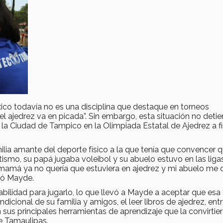
ico todavía no es una disciplina que destaque en torneos
el ajedrez va en picada”. Sin embargo, esta situación no detie
la Ciudad de Tampico en la Olimpiada Estatal de Ajedrez a f
ilia amante del deporte físico a la que tenía que convencer q
ismo, su papá jugaba voleibol y su abuelo estuvo en las liga
amá ya no quería que estuviera en ajedrez y mi abuelo me 
tó Mayde.
abilidad para jugarlo, lo que llevó a Mayde a aceptar que esa 
icional de su familia y amigos, el leer libros de ajedrez, ent
on sus principales herramientas de aprendizaje que la convirtie
e Tamaulipas.