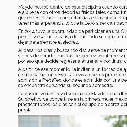
Mayde incursó dentro de esta disciplina cuando cursa
era buena con otros deportes físicos tales como fut
que en las primeras competencias en las que partici
tener más experiencia, lo que la llevó a ser campeo
En 2014 tuvo la oportunidad de participar en una Ol
perdió, y esa fue la causa de que todo su equipo fuer
dejar para siempre el ajedrez.
Al pasar los días y buscando distraerse de moment
videos de partidas rápidas de ajedrez en internet y
por eso que decide regresar a entrenar y continuar 
A partir de ese momento, la invitan a un torneo d
resulta campeona. Esto la llevó a que los profesore
admisión a PrepaTec, donde es admitida con una bec
se encuentra cursando su segundo semestre.
La pasión, voluntad y disciplina de Mayde, la han l
Su objetivo de convertirse en la primera mujer mexic
practicar todos los días con el equipo de ajedrez
propia.