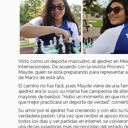
Visto como un deporte masculino, el ajedrez en Méx
internacionales. De acuerdo con la revista Proceso, “
Mayde, quién se está preparando para representar a 
de Marzo de este año.
El camino no fue fácil, pues Mayde viene de una fam
ajedrez era lo suyo: su mamá fue campeona de atlet
mayores de beisbol. “Hubo un momento en que mi m
que mejor practicara un deporte de verdad”, comen
Su amor por el ajedrez fue creciendo y con ello su h
verdadera pasión. Una vez que recibió el apoyo incond
todos los días y ver partidas en internet, se volvier
una de las jugadoras más reconocidas del estado d