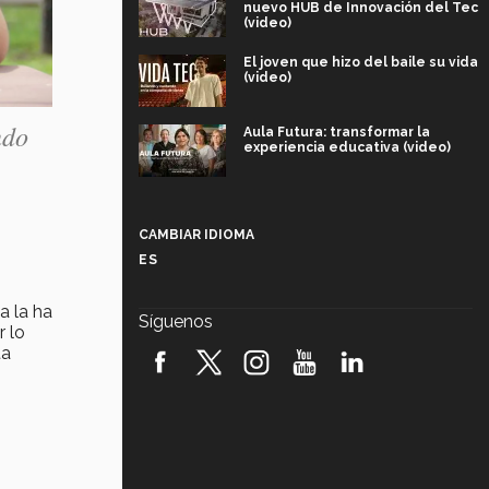
nuevo HUB de Innovación del Tec
(video)
El joven que hizo del baile su vida
(video)
ndo
Aula Futura: transformar la
experiencia educativa (video)
Más que un festival cultural: así es
la magia de VIBRART 2026 (video)
CAMBIAR IDIOMA
ES
Javier Guzmán: investigación con
impacto social (video)
a la ha
Síguenos
r lo
¡México, en el top del mundial de
ta
robótica FIRST 2026! (video)
Vida Tec: Pasión, disciplina y
básquetbol, con Gael Adame
(video)
¿Cómo es el Modelo Educativo