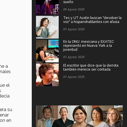
sueño
06 Agosto 2026
Tec y UT Austin buscan "devolver la
voz" a hispanohablantes con afasia
05 Agosto 2026
En la ONU: mexicana y EXATEC
representó en Nueva York a la
juventud
05 Agosto 2026
ne a
El escritor que dice que la derrota
también merece ser contada
inales
05 Agosto 2026
ue el
s
decía
era su
renar
ron en