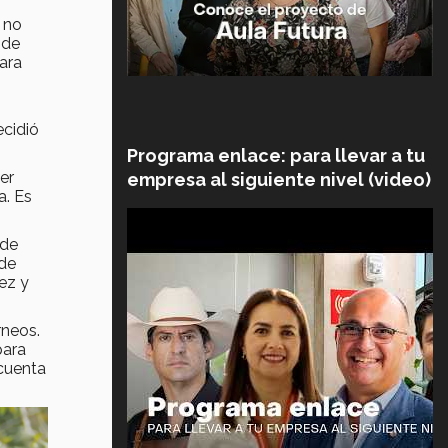
 no
 de
ara
ecidió
Programa enlace: para llevar a tu
er
empresa al siguiente nivel (video)
a. Es
nde
 de
ez y
rneos.
para
cuenta