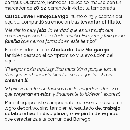
campus Querétaro, Borregos Toluca se impuso con un
marcador de
28-12
, cerrando invictos la temporada.
Carlos Javier Hinojosa Vigo
, número 23 y capitán del
equipo, compartió su emoción tras
levantar el título
:
“Me siento muy
feliz
, la verdad que es un triunfo que
como equipo nos ha costado mucho. Estoy muy feliz por la
familia
que hemos formado en este tiempo”.
El entrenador en jefe,
Abelardo Ruíz Melgarejo
,
también destacó el compromiso y la evolución del
equipo:
“El llegar hasta aquí significa muchísimo porque eso te
dice que vas haciendo bien las cosas, que los chavos
creen en ti
.
“El principal reto que tuvimos con los jugadores fue eso
que
creyeran en ellos
, y finalmente lo hicieron”,
expresó.
Para el equipo este campeonato representa no solo un
logro deportivo, sino también el resultado del
trabajo
colaborativo
, la
disciplina
y el
espíritu de equipo
que caracteriza a la comunidad Borrego.