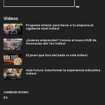
Videos
Programa enlace: para llevar a tu empresa al
siguiente nivel (video)
¿Quieres emprender? Conoce el nuevo HUB de
Innovación del Tec (video)
El joven que hizo del baile su vida (video)
Aula Futura: transformar la experiencia educativa
(video)
Más que un festival cultural: así es la magia de
VIBRART 2026 (video)
CAMBIAR IDIOMA
ES
Javier Guzmán: investigación con impacto social
(video)