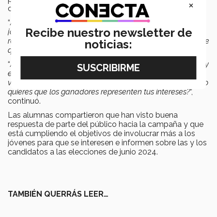
×
ciudadana.
“
Algo muy importante que siento que nosotros como
Recibe nuestro newsletter de
jóvenes no entendemos, es que si nosotros no votamos,
realmente no se van a representar nuestras ideas o lo que
noticias:
queremos
”, opinó Ximena.
“
Al
salir a votar
es como nos podemos hacer escuchar
y
estamos haciendo valer nuestras ideas e intereses. Si no
votas por la persona que sientes que te representa, ¿cómo
quieres que los ganadores representen tus intereses?
”,
continuó.
Las alumnas compartieron que han visto buena
respuesta de parte del público hacia la campaña y que
está cumpliendo el objetivos de involucrar más a los
jóvenes para que se interesen e informen sobre las y los
candidatos a las elecciones de junio 2024.
TAMBIÉN QUERRÁS LEER…