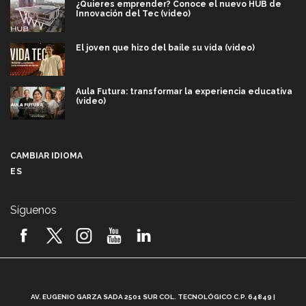
¿Quieres emprender? Conoce el nuevo HUB de
Innovación del Tec (video)
El joven que hizo del baile su vida (video)
Aula Futura: transformar la experiencia educativa
(video)
Más que un festival cultural: así es la magia de
VIBRART 2026 (video)
CAMBIAR IDIOMA
ES
Javier Guzmán: investigación con impacto social
(video)
Síguenos
¡México, en el top del mundial de robótica FIRST
2026! (video)
Vida Tec: Pasión, disciplina y básquetbol, con Gael
Adame (video)
A
AV. EUGENIO GARZA SADA 2501 SUR COL. TECNOLÓGICO C.P. 64849 |