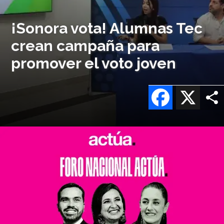
¡Sonora vota! Alumnas Tec
crean campaña para
promover el voto joven
Facebook
X
Imagen
o
logo