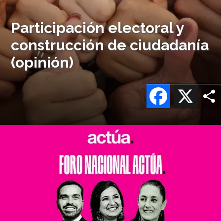
Participación electoral y
construcción de ciudadanía
(opinión)
Facebook
X
Imagen
o
logo