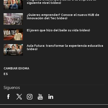
siguiente nivel (video)
¿Quieres emprender? Conoce el nuevo HUB de
Innovación del Tec (video)
El joven que hizo del baile su vida (video)
Aula Futura: transformar la experiencia educativa
(video)
Más que un festival cultural: así es la magia de
VIBRART 2026 (video)
CAMBIAR IDIOMA
ES
Javier Guzmán: investigación con impacto social
(video)
Síguenos
¡México, en el top del mundial de robótica FIRST
2026! (video)
Vida Tec: Pasión, disciplina y básquetbol, con Gael