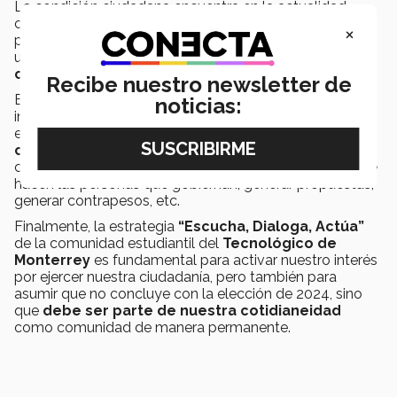
La condición ciudadana encuentra en la actualidad
características que no existían hace unos años, como la
×
posibilidad de interactuar en espacios virtuales o de
utilizar tecnología para
ampliar nuestras
capacidades ciudadanas.
Recibe nuestro newsletter de
Es ahí entonces donde tenemos un espacio de
noticias:
incidencia que va más allá de nuestra participación
electoral, pues permite que el
empoderamiento
ciudadano
no sea únicamente un tema de un día,
cuando votamos, sino de todos los días al seguir lo que
hacen las personas que gobiernan, generar propuestas,
generar contrapesos, etc.
Finalmente, la estrategia
“Escucha, Dialoga, Actúa”
de la comunidad estudiantil del
Tecnológico de
Monterrey
es fundamental para activar nuestro interés
por ejercer nuestra ciudadanía, pero también para
asumir que no concluye con la elección de 2024, sino
que
debe ser parte de nuestra cotidianeidad
como comunidad de manera permanente.