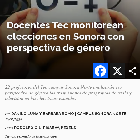
Docentes Tec monitorean
elecciones en Sonora con
perspectiva de género
Facebook
X
22 profesores del Tec campus Sonora Norte analizarán con
perspectiva de género las trasmisiones de programas de radio y
televisión en las elecciones estatales
Por
-
DANILO LUNA Y BÁRBARA ROMO | CAMPUS SONORA NORTE
16/02/2024
Fotos
RODOLFO GIL, PIXABAY, PEXELS
Tiempo estimado de lectura:3 mins