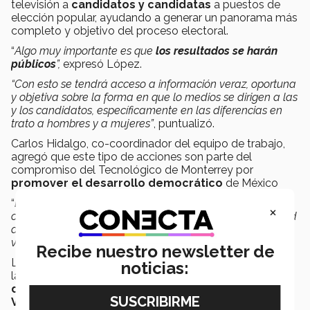
televisión a
candidatos y candidatas
a puestos de
elección popular, ayudando a generar un panorama más
completo y objetivo del proceso electoral.
“
Algo muy importante es que
los resultados se harán
públicos
”,
expresó López.
“Con esto se tendrá acceso a información veraz, oportuna
y objetiva sobre la forma en que lo medios se dirigen a las
y los candidatos, específicamente en las diferencias en
trato a hombres y a mujeres”
, puntualizó.
Carlos Hidalgo, co-coordinador del equipo de trabajo,
agregó que este tipo de acciones son parte del
compromiso del Tecnológico de Monterrey por
promover el desarrollo democrático
de México
“
En el Tec de Monterrey estamos convencidos de que las
×
ciudadanas y los ciudadanos tenemos la responsabilidad
de ejercer nuestro derecho al voto y ser partícipes de la
vida política de nuestro país
”, externó Hidalgo.
Recibe nuestro newsletter de
La convocatoria lanzada por el IEE Sonora es parte de
noticias:
las acciones para avanzar en el cumplimiento a la
Ley
de Acceso a las Mujeres a una Vida Libre de
Violencia para el Estado de Sonora
.