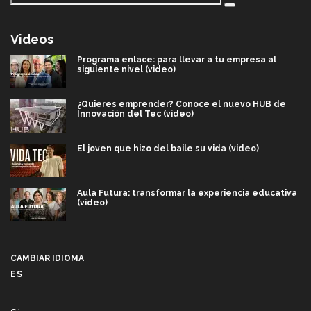
Videos
Programa enlace: para llevar a tu empresa al
siguiente nivel (video)
¿Quieres emprender? Conoce el nuevo HUB de
Innovación del Tec (video)
El joven que hizo del baile su vida (video)
Aula Futura: transformar la experiencia educativa
(video)
Más que un festival cultural: así es la magia de
VIBRART 2026 (video)
CAMBIAR IDIOMA
ES
Javier Guzmán: investigación con impacto social
(video)