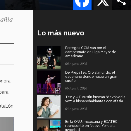
pañía
Lo más nuevo
Borregos CCM van por el
campeonato en Liga Mayor de
americano
06 Agosto 2026
De PrepaTec Qro al mundo: el
escenario donde nació un gran
onora
sueño
06 Agosto 2026
para
Tec y UT Austin buscan "devolver la
voz" a hispanohablantes con afasia
atallón
05 Agosto 2026
En la ONU: mexicana y EXATEC
representó en Nueva York a la
juventud