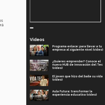
os
erá
Videos
Programa enlace: para llevar a tu
empresa al siguiente nivel (video)
¿Quieres emprender? Conoce el
nuevo HUB de Innovación del Tec
(video)
El joven que hizo del baile su vida
(video)
Aula Futura: transformar la
experiencia educativa (video)