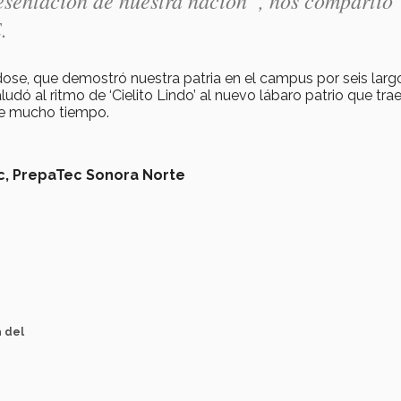
resentación de nuestra nación”, nos compartió
.
ose, que demostró nuestra patria en el campus por seis larg
udó al ritmo de ‘Cielito Lindo’ al nuevo lábaro patrio que tra
nte mucho tiempo.
c,
PrepaTec Sonora Norte
a del