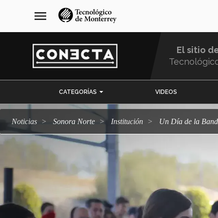
Pasar
navegación
menu
al
principal
contenido
principal
El sitio d
Tecnológic
Menu
CATEGORÍAS
VIDEOS
Comunidad
Noticias
Sonora Norte
Institución
Un Día de la Ban