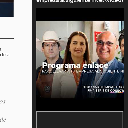
empresa al siguiente nivel (video)
a
ndera
os
 de