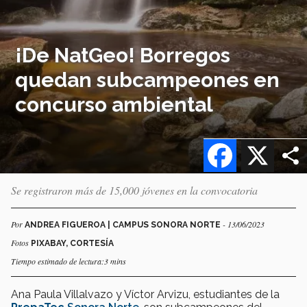
¡De NatGeo! Borregos
quedan subcampeones en
concurso ambiental
Facebook
X
Se registraron más de 15,000 jóvenes en la convocatoria
Por
- 13/06/2023
ANDREA FIGUEROA | CAMPUS SONORA NORTE
Fotos
PIXABAY, CORTESÍA
Tiempo estimado de lectura:3 mins
Ana Paula Villalvazo y Víctor Arvizu, estudiantes de la