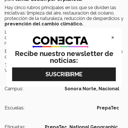
Hay cinco rubros principales en los que se dividen las
iniciativas: limpieza del aire, restauración del océano,
protección de la naturaleza, reducción de desperdicios y
prevención del cambio climático.
Los equipos
ganadores
reciben un premio en efectivo
×
de
$10,000 dólares
y los equipos
subcampeones
reciben
$1,000 dólares
.
En esta edición, participaron 1800 equipos, provenientes
Recibe nuestro newsletter de
de más de 80 diferentes países.
noticias:
“Juntos podemos construir un mundo mejor”
, finaliza
Víctor.
Campus:
Sonora Norte,
Nacional
Escuelas:
PrepaTec
Etiquetas:
PrepaTec,
National Geographic,