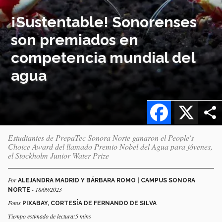
¡Sustentable! Sonorenses
son premiados en
competencia mundial del
agua
Facebook
X
Estudiantes de PrepaTec Sonora Norte ganaron el People's
Choice Award del llamado Premio Nobel del Agua para jóvenes,
el Stockholm Junior Water Prize
Por
ALEJANDRA MADRID Y BÁRBARA ROMO | CAMPUS SONORA
- 18/09/2023
NORTE
Fotos
PIXABAY, CORTESÍA DE FERNANDO DE SILVA
Tiempo estimado de lectura:5 mins