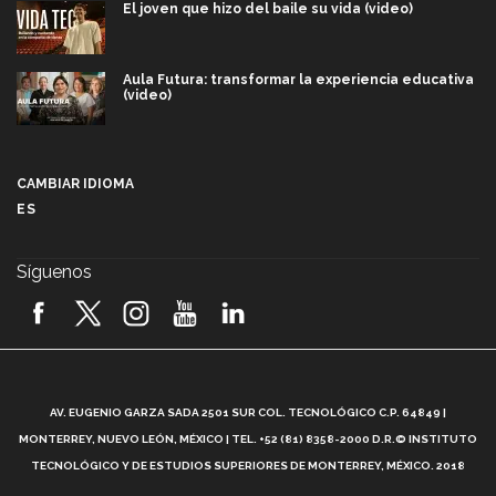
El joven que hizo del baile su vida (video)
Aula Futura: transformar la experiencia educativa
(video)
Más que un festival cultural: así es la magia de
VIBRART 2026 (video)
CAMBIAR IDIOMA
ES
Javier Guzmán: investigación con impacto social
(video)
Síguenos
¡México, en el top del mundial de robótica FIRST
2026! (video)
Vida Tec: Pasión, disciplina y básquetbol, con Gael
Adame (video)
A
AV. EUGENIO GARZA SADA 2501 SUR COL. TECNOLÓGICO C.P. 64849 |
L
¿Cómo es el Modelo Educativo Tec? (video)
MONTERREY, NUEVO LEÓN, MÉXICO | TEL. +52 (81) 8358-2000 D.R.© INSTITUTO
TECNOLÓGICO Y DE ESTUDIOS SUPERIORES DE MONTERREY, MÉXICO. 2018