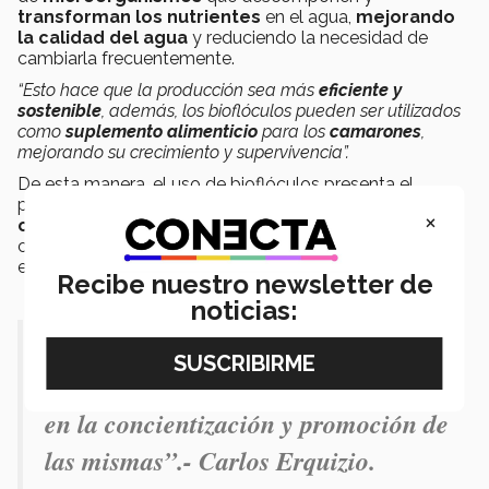
transforman los nutrientes
en el agua,
mejorando
la calidad del agua
y reduciendo la necesidad de
cambiarla frecuentemente.
“Esto hace que la producción sea más
eficiente y
sostenible
, además, los bioflóculos pueden ser utilizados
como
suplemento alimenticio
para los
camarones
,
mejorando su crecimiento y supervivencia”.
De esta manera, el uso de bioflóculos presenta el
potencial de
disminuir el impacto ecológico
y
×
optimizar la producción
de granjas acuícolas,
conservando el agua y
protegiendo
el ecosistema
,
expone Carlos.
Recibe nuestro newsletter de
noticias:
“Nuestra contribución a las
tecnologías de biofloc se encuentra
en la concientización y promoción de
las mismas”.- Carlos Erquizio.