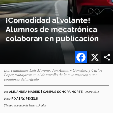
¡Comodidad al volante!
Alumnos de mecatrónica
colaboran en publicación
Facebook
X
Los estudiantes Luis Moreno, Jan Amaury González y Carlos
López trabajaron en el desarrollo de la investigación y son
coautores del artículo
Por
- 25/04/2023
ALEJANDRA MADRID | CAMPUS SONORA NORTE
Fotos
PIXABAY, PEXELS
Tiempo estimado de lectura:3 mins