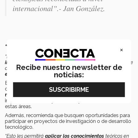
internacional”.- Jan González.
“Mantengan una mente abierta y curiosa”
×
“Mi consejo para las y los interesados en estudiar una
ingeniería en mecatrónica
es que mantengan una mente
Recibe nuestro newsletter de
abierta y curiosa, que
busquen siempre aprender y
noticias:
experimentar
cosas nuevas”,
sugiere Jan Amaury.
El estudiante agrega que la mecatrónica es una
disciplina que combina elementos de la
ingeniería
mecánica, electrónica y de control
, por lo que es
importante estar
dispuesto a aprender
de todas
estas áreas.
Además, recomienda que busquen oportunidades para
participar en proyectos de investigación o de desarrollo
tecnológico.
“Esto les permitirá
aplicar los conocimientos
teóricos en