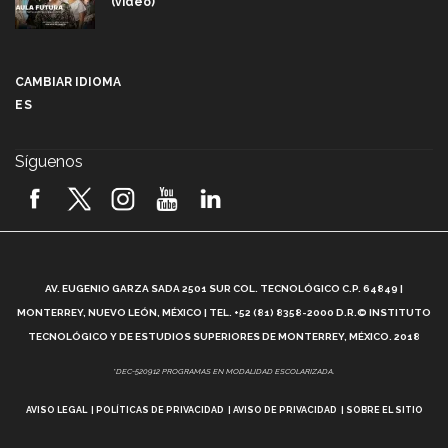
(video)
Más que un festival cultural: así es la magia de
VIBRART 2026 (video)
CAMBIAR IDIOMA
ES
Javier Guzmán: investigación con impacto social
(video)
Síguenos
¡México, en el top del mundial de robótica FIRST
2026! (video)
Vida Tec: Pasión, disciplina y básquetbol, con Gael
Adame (video)
A
AV. EUGENIO GARZA SADA 2501 SUR COL. TECNOLÓGICO C.P. 64849 |
L
¿Cómo es el Modelo Educativo Tec? (video)
MONTERREY, NUEVO LEÓN, MÉXICO | TEL. +52 (81) 8358-2000 D.R.© INSTITUTO
TECNOLÓGICO Y DE ESTUDIOS SUPERIORES DE MONTERREY, MÉXICO. 2018
Vida Tec: Feminismo e Inteligencia Artificial, Paola
*DEC-520912 PROGRAMAS EN MODALIDAD ESCOLARIZADA.
Ricaurte (video)
AVISO LEGAL
POLÍTICAS DE PRIVACIDAD
AVISO DE PRIVACIDAD
SOBRE EL SITIO