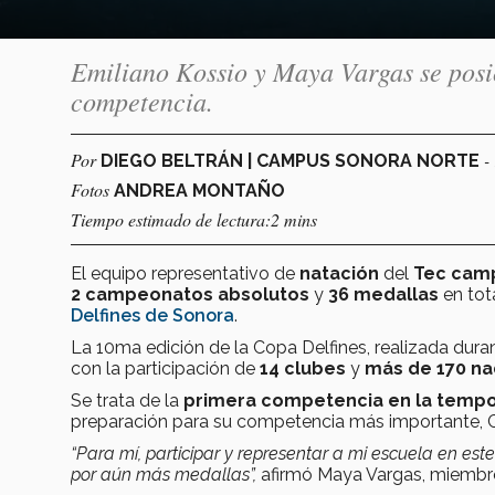
Emiliano Kossio y Maya Vargas se pos
competencia.
Por
-
DIEGO BELTRÁN | CAMPUS SONORA NORTE
Fotos
ANDREA MONTAÑO
Tiempo estimado de lectura:2 mins
El equipo representativo de
natación
del
Tec cam
2 campeonatos absolutos
y
36 medallas
en tot
Delfines de Sonora
.
La 10ma edición de la Copa Delfines, realizada dur
con la participación de
14 clubes
y
más de 170 n
Se trata de la
primera competencia en la temp
preparación para su competencia más importante,
“Para mí, participar y representar a mi escuela en est
por aún más medallas”,
afirmó Maya Vargas, miembr