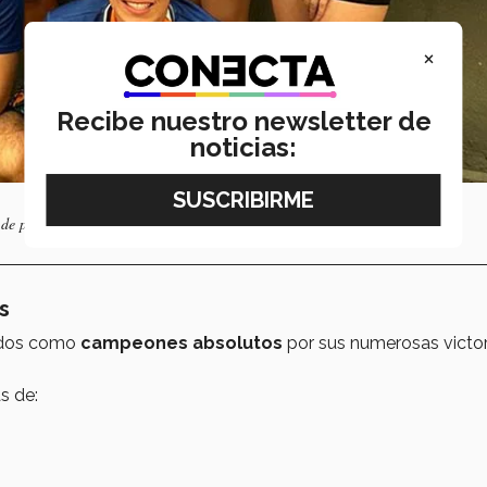
×
Recibe nuestro newsletter de
noticias:
 de plata y 7 de bronce.
s
ados como
campeones absolutos
por sus numerosas victor
s de: