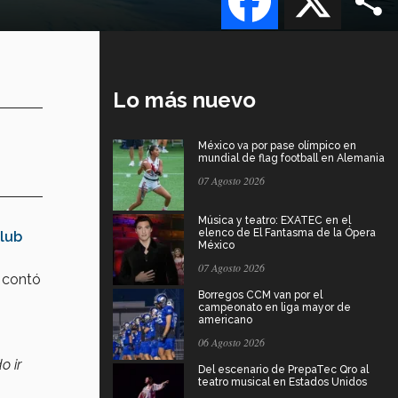
Lo más nuevo
México va por pase olímpico en
mundial de flag football en Alemania
07 Agosto 2026
Música y teatro: EXATEC en el
elenco de El Fantasma de la Ópera
lub
México
07 Agosto 2026
, contó
Borregos CCM van por el
campeonato en liga mayor de
americano
06 Agosto 2026
o ir
Del escenario de PrepaTec Qro al
teatro musical en Estados Unidos