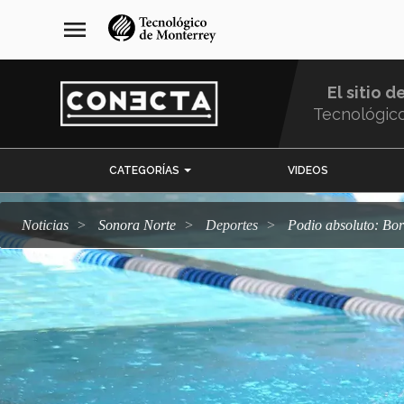
Pasar
navegación
menu
al
principal
contenido
principal
El sitio d
Tecnológic
Menu
CATEGORÍAS
VIDEOS
Comunidad
Noticias
Sonora Norte
deportes
Podio absoluto: Bo