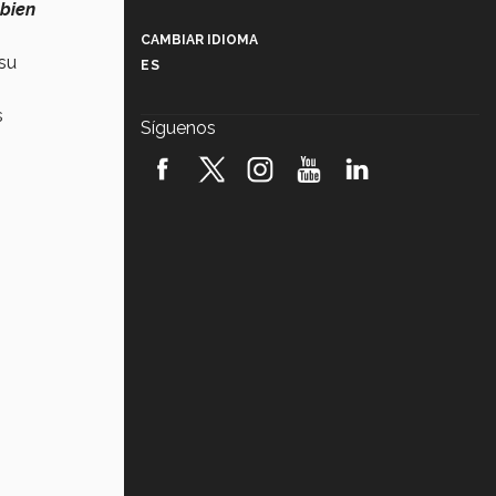
Más que un festival cultural: así es
bien
la magia de VIBRART 2026 (video)
CAMBIAR IDIOMA
su
ES
Javier Guzmán: investigación con
impacto social (video)
s
Síguenos
¡México, en el top del mundial de
robótica FIRST 2026! (video)
Vida Tec: Pasión, disciplina y
básquetbol, con Gael Adame
(video)
¿Cómo es el Modelo Educativo
Tec? (video)
Vida Tec: Feminismo e Inteligencia
Artificial, Paola Ricaurte (video)