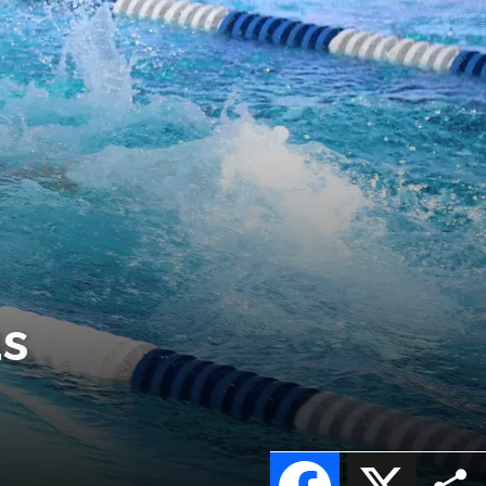
us
Facebook
X