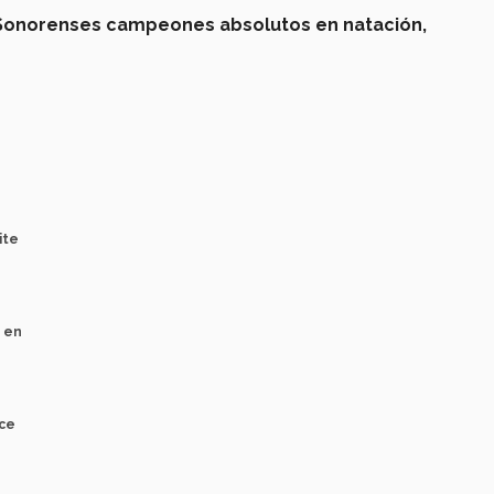
Sonorenses campeones absolutos en natación,
ite
e en
nce