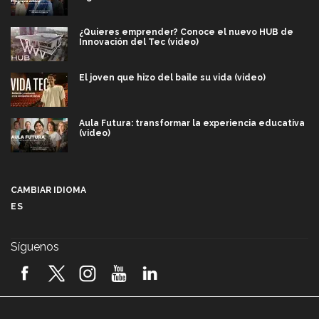
¿Quieres emprender? Conoce el nuevo HUB de
Innovación del Tec (video)
El joven que hizo del baile su vida (video)
Aula Futura: transformar la experiencia educativa
(video)
Más que un festival cultural: así es la magia de
VIBRART 2026 (video)
CAMBIAR IDIOMA
ES
Javier Guzmán: investigación con impacto social
(video)
Síguenos
¡México, en el top del mundial de robótica FIRST
2026! (video)
Vida Tec: Pasión, disciplina y básquetbol, con Gael
Adame (video)