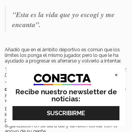
"Esta es la vida que yo escogí y me
encanta”.
Añadió que en el ámbito deportivo es común que los
límites los ponga el mismo jugador, pero lo que le ha
ayudado a progresar es aferrarse y volverlo a intentar.
“Hace un año me quería rendir, y decidí volverlo a intentar.
×
Dije: no sé si va a salir, pero le voy a meter todo",
confesó.
"Y mis esfuerzos empezaron a dar resultados por la
constancia y disciplina
, que fue lo mismo que me motivó
Recibe nuestro newsletter de
y me mantiene tanto en mi carrera deportiva como en mi
noticias:
vida personal.”
Balancear su estilo de vida ha sido un gran esfuerzo
invertido a sus sueños, mencionó la deportista. Como
parte principal de ello, Leonela busca mantener una
organización en su día a día y también contar con el
apoyo de su gente.