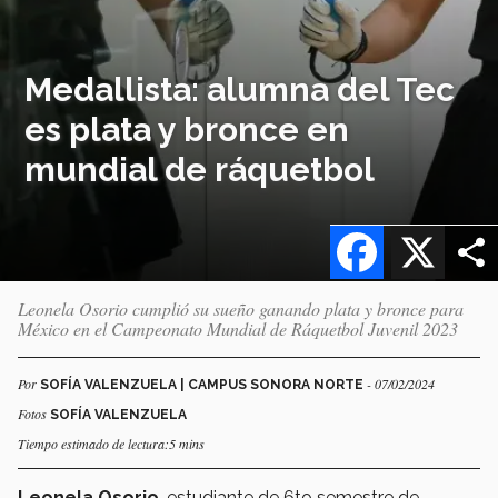
Medallista: alumna del Tec
es plata y bronce en
mundial de ráquetbol
Facebook
X
Leonela Osorio cumplió su sueño ganando plata y bronce para
México en el Campeonato Mundial de Ráquetbol Juvenil 2023
Por
- 07/02/2024
SOFÍA VALENZUELA | CAMPUS SONORA NORTE
Fotos
SOFÍA VALENZUELA
Tiempo estimado de lectura:5 mins
Leonela Osorio
, estudiante de 6to semestre de