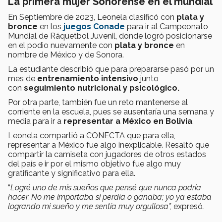
La primera mujer Sonorense en el mundial
En Septiembre de 2023, Leonela clasificó con
plata y
bronce
en los
juegos Conade
para ir al Campeonato
Mundial de Ráquetbol Juvenil, donde logró posicionarse
en el podio nuevamente con
plata y bronce
en
nombre de México y de Sonora.
La estudiante describió que para prepararse pasó por un
mes de
entrenamiento intensivo
junto
con
seguimiento nutricional y psicológico.
Por otra parte, también fue un reto mantenerse al
corriente en la escuela, pues se ausentaría una semana y
media para ir a
representar a México en Bolivia
.
Leonela compartió a CONECTA que para ella,
representar a México fue algo inexplicable. Resaltó que
compartir la camiseta con jugadores de otros estados
del país e ir por el mismo objetivo fue algo muy
gratificante y significativo para ella.
“
Logré uno de mis sueños que pensé que nunca podría
hacer. No me importaba si perdía o ganaba; yo ya estaba
logrando mi sueño y me sentía muy orgullosa”,
expresó
.