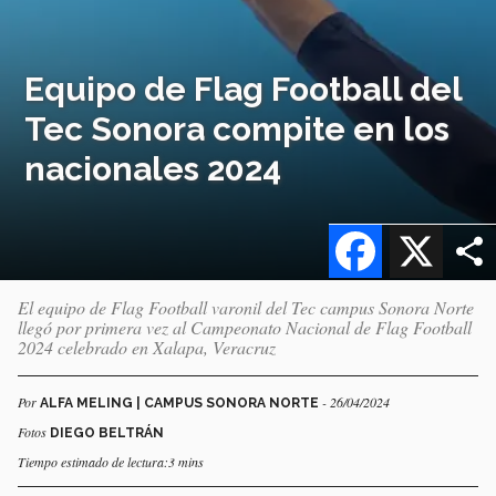
Equipo de Flag Football del
Tec Sonora compite en los
nacionales 2024
Facebook
X
El equipo de Flag Football varonil del Tec campus Sonora Norte
llegó por primera vez al Campeonato Nacional de Flag Football
2024 celebrado en Xalapa, Veracruz
Por
- 26/04/2024
ALFA MELING | CAMPUS SONORA NORTE
Fotos
DIEGO BELTRÁN
Tiempo estimado de lectura:3 mins