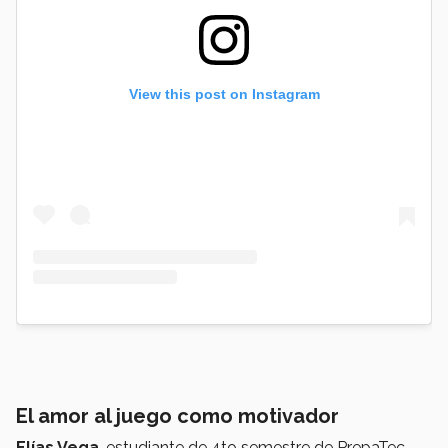
View this post on Instagram
El amor al juego como motivador
Elías Vega
, estudiante de 4to semestre de PrepaTec,