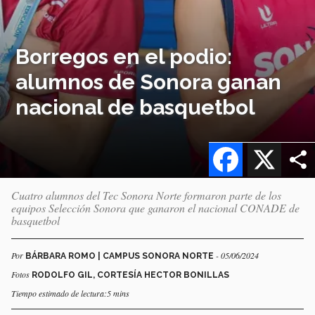
Borregos en el podio:
alumnos de Sonora ganan
nacional de basquetbol
Facebook
X
Cuatro alumnos del Tec Sonora Norte formaron parte de los
equipos Selección Sonora que ganaron el nacional CONADE de
basquetbol
Por
- 05/06/2024
BÁRBARA ROMO | CAMPUS SONORA NORTE
Fotos
RODOLFO GIL, CORTESÍA HECTOR BONILLAS
Tiempo estimado de lectura:5 mins