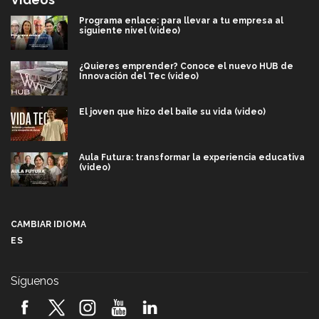
Programa enlace: para llevar a tu empresa al
siguiente nivel (video)
¿Quieres emprender? Conoce el nuevo HUB de
Innovación del Tec (video)
El joven que hizo del baile su vida (video)
Aula Futura: transformar la experiencia educativa
(video)
Más que un festival cultural: así es la magia de
VIBRART 2026 (video)
CAMBIAR IDIOMA
ES
Javier Guzmán: investigación con impacto social
(video)
Síguenos
¡México, en el top del mundial de robótica FIRST
2026! (video)