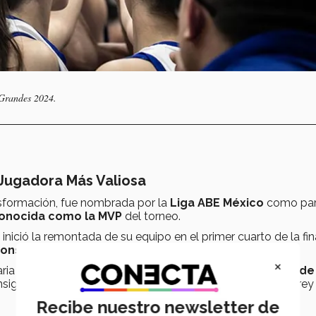
 Grandes 2024.
a Jugadora Más Valiosa
ansformación, fue nombrada por la
Liga ABE México
como par
onocida como la MVP
del torneo.
nició la remontada de su equipo en el primer cuarto de la fin
onsiguió 20 puntos
, 14 rebotes y 3 asistencias.
×
naria de Zacatecas, destacó como la
máxima anotadora de
nsiguió el mayor número de rebotes con Borregos Monterrey
Recibe nuestro newsletter de