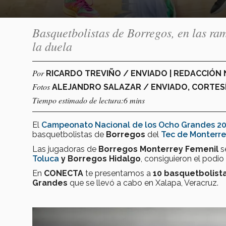
Basquetbolistas de Borregos, en las ram
la duela
Por
RICARDO TREVIÑO / ENVIADO | REDACCIÓ
Fotos
ALEJANDRO SALAZAR / ENVIADO, CORTESÍ
Tiempo estimado de lectura:6 mins
El
Campeonato Nacional de los Ocho Grandes 20
basquetbolistas de
Borregos
del
Tec de Monterr
Las jugadoras de
Borregos Monterrey Femenil
s
Toluca
y Borregos Hidalgo
, consiguieron el podio
En
CONECTA
te presentamos a
10 basquetbolist
Grandes
que se llevó a cabo en Xalapa, Veracruz.