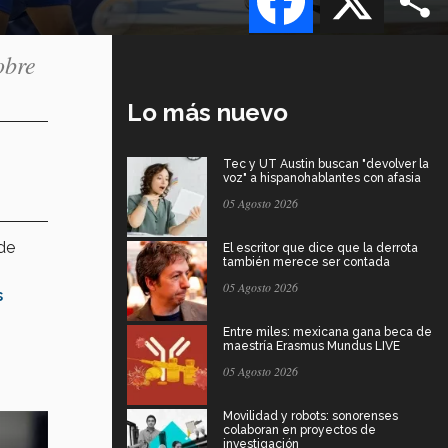
obre
Lo más nuevo
Tec y UT Austin buscan "devolver la
voz" a hispanohablantes con afasia
05 Agosto 2026
de
El escritor que dice que la derrota
también merece ser contada
05 Agosto 2026
s
Entre miles: mexicana gana beca de
o
maestría Erasmus Mundus LIVE
05 Agosto 2026
Movilidad y robots: sonorenses
colaboran en proyectos de
investigación