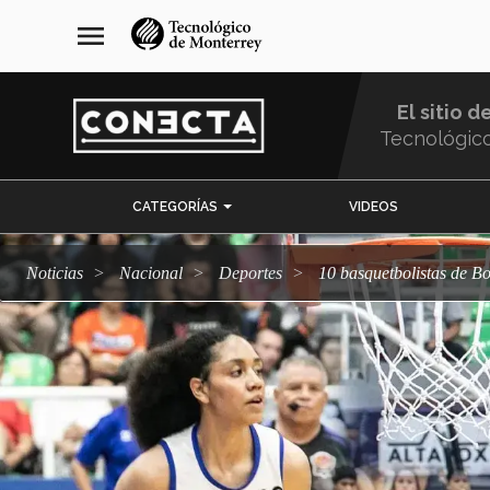
Pasar
navegación
menu
al
principal
contenido
principal
El sitio d
Tecnológic
Menu
CATEGORÍAS
VIDEOS
Comunidad
Noticias
Nacional
deportes
10 basquetbolistas de 