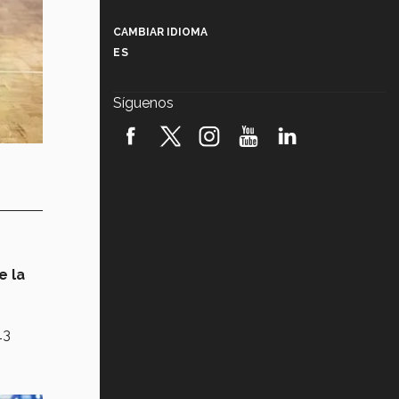
Más que un festival cultural: así es
la magia de VIBRART 2026 (video)
CAMBIAR IDIOMA
ES
Javier Guzmán: investigación con
impacto social (video)
Síguenos
¡México, en el top del mundial de
robótica FIRST 2026! (video)
Vida Tec: Pasión, disciplina y
básquetbol, con Gael Adame
(video)
¿Cómo es el Modelo Educativo
Tec? (video)
e la
Vida Tec: Feminismo e Inteligencia
Artificial, Paola Ricaurte (video)
13