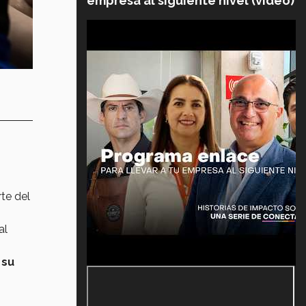
empresa al siguiente nivel (video)
te del
al
 su