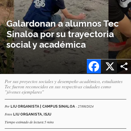
Galardonan a alumnos Tec
Sinaloa por su trayectoria
social y académica
Facebook
X
Por sus proyectos sociales y desempeño académico, estudiantes
Tec fueron reconocidos en sus respectivas ciudades como
"jóvenes ejemplares"
Por
- 27/08/2024
LIU ORGANISTA | CAMPUS SINALOA
Fotos
LIU ORGANISTA, ISJU
Tiempo estimado de lectura:5 mins