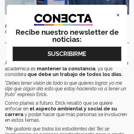
×
Erick Escamilla, galardonado por su trayectoria académica. Foto: Liu
Recibe nuestro newsletter de
Organista
noticias:
Asimismo, destacó que lo más retador de su trayectoria
académica es
mantener la constancia
, ya que
considera
que debe un trabajo de todos los días.
"Debes tener visión de todo lo que quieres lograr, yo me
dije que algún día esto que estoy haciendo va a tener un
fruto"
expresó Erick.
Como planes a futuro, Erick resaltó que se quiere
enfocar en
el aspecto ambiental y social de su
carrera
y poder hacer que más personas se involucren
en estos temas.
"Me gustaría que todos los estudiantes del Tec se