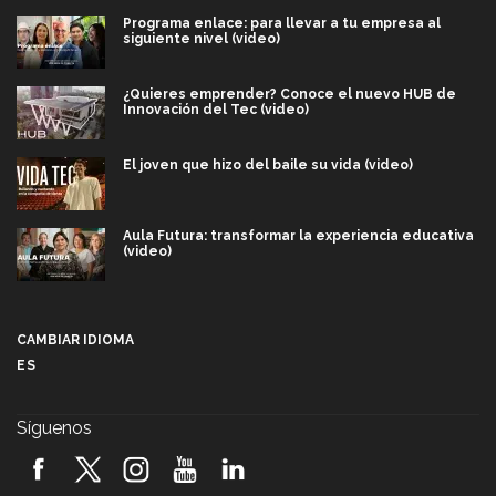
Programa enlace: para llevar a tu empresa al
siguiente nivel (video)
¿Quieres emprender? Conoce el nuevo HUB de
Innovación del Tec (video)
El joven que hizo del baile su vida (video)
Aula Futura: transformar la experiencia educativa
(video)
Más que un festival cultural: así es la magia de
VIBRART 2026 (video)
CAMBIAR IDIOMA
ES
Javier Guzmán: investigación con impacto social
(video)
Síguenos
¡México, en el top del mundial de robótica FIRST
2026! (video)