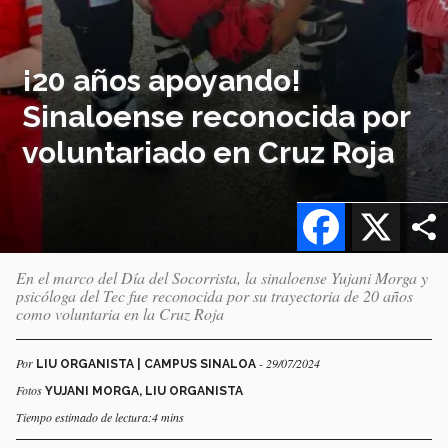
¡20 años apoyando!
Sinaloense reconocida por
voluntariado en Cruz Roja
Facebook
X
En el marco del Día del Socorrista, la sinaloense Yujani Morga y
psicóloga del Tec fue reconocida por su trayectoria de 20 años
como voluntaria en la Cruz Roja
Por
- 29/07/2024
LIU ORGANISTA | CAMPUS SINALOA
Fotos
YUJANI MORGA, LIU ORGANISTA
Tiempo estimado de lectura:4 mins