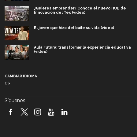
¿Quieres emprender? Conoce el nuevo HUB de
Innovación del Tec (video)
El joven que hizo del baile su vida (video)
Aula Futura: transformar la experiencia educativa
(video)
Más que un festival cultural: así es la magia de
VIBRART 2026 (video)
CAMBIAR IDIOMA
ES
Javier Guzmán: investigación con impacto social
(video)
Síguenos
¡México, en el top del mundial de robótica FIRST
2026! (video)
Vida Tec: Pasión, disciplina y básquetbol, con Gael
Adame (video)
A