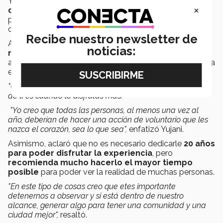
Yujani encomendó a los jóvenes estudiantes a que
×
despierten la curiosidad por el voluntariado,
principalmente en la prepa o la universidad, que es
cuando suelen
tener más tiempo disponible.
Recibe nuestro newsletter de
Además, resaltó que es importante hacerlo cuando
se
noticias:
realiza desde tu propia inquietud
y no por que
alguien te lo está pidiendo o porque sea requisito de una
escuela.
"Cuando lo haces con ese interés y curiosidad que nace
de ti es cuando lo disfrutas más.
"Yo creo que todas las personas, al menos una vez al
año, deberían de hacer una acción de voluntario que les
nazca el corazón, sea lo que sea",
enfatizó Yujani.
Asimismo, aclaró que no es necesario dedicarle
20 años
para poder disfrutar la experiencia
, pero
recomienda mucho hacerlo el mayor tiempo
posible
para poder ver la realidad de muchas personas.
"En este tipo de cosas creo que etes importante
detenernos a observar y si está dentro de nuestro
alcance, generar algo para tener una comunidad y una
ciudad mejor",
resaltó.