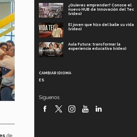
¿Quieres emprender? Conoce el
nuevo HUB de Innovación del Tec
(video)
El joven que hizo del baile su vida
(video)
Aula Futura: transformar la
experiencia educativa (video)
Más que un festival cultural: así es
la magia de VIBRART 2026 (video)
CAMBIAR IDIOMA
ES
Javier Guzmán: investigación con
impacto social (video)
Síguenos
¡México, en el top del mundial de
robótica FIRST 2026! (video)
Vida Tec: Pasión, disciplina y
básquetbol, con Gael Adame
(video)
res
de