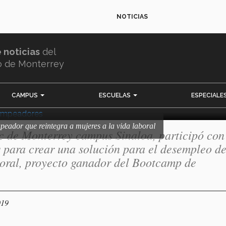
NOTICIAS
 trapeador que
e noticias
del
es a la vida laboral
o de Monterrey
CAMPUS
ESCUELAS
ESPECIALE
rapeador que reintegra a mujeres a la vida laboral
ec de Monterrey campus Sinaloa, participó con
s para crear una solución para el desempleo d
boral, proyecto ganador del Bootcamp de
019