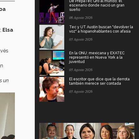
De PrepaTec Qro al mundo: el
escenario donde nació un gran
oa
sueño
06 Agosto 2026
Tec y UT Austin buscan "devolver la
o
;
Elsa
voz" a hispanohablantes con afasia
05 Agosto 2026
avés
En la ONU: mexicana y EXATEC
representó en Nueva York a la
juventud
án
05 Agosto 2026
El escritor que dice que la derrota
es un
también merece ser contada
05 Agosto 2026