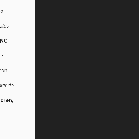
go
ales
INC
es
 con
biando
cren,