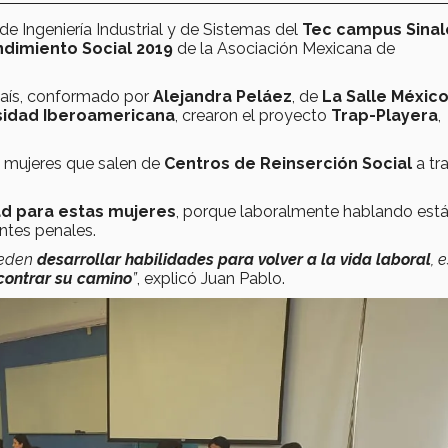
de Ingeniería Industrial y de Sistemas del
Tec campus Sinal
imiento Social 2019
de la Asociación Mexicana de
 país, conformado por
Alejandra Peláez
, de
La Salle Méxic
sidad Iberoamericana
, crearon el proyecto
Trap-Playera
,
 a mujeres que salen de
Centros de Reinserción Social
a tr
d para estas mujeres
, porque laboralmente hablando est
ntes penales.
eden
desarrollar habilidades para volver a la vida laboral
, 
contrar su camino
”
, explicó Juan Pablo.