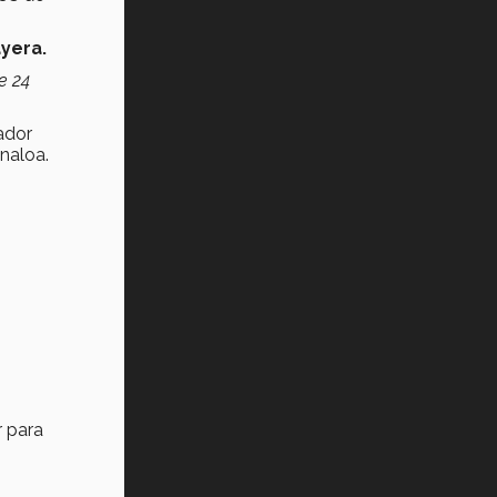
¿Cómo es el Modelo Educativo
Tec? (video)
ayera.
e 24
Vida Tec: Feminismo e Inteligencia
Artificial, Paola Ricaurte (video)
ador
inaloa.
r para