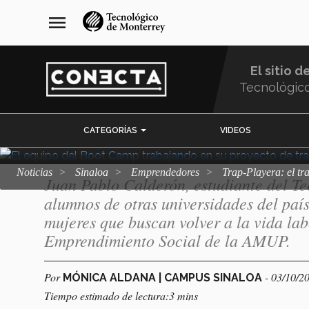
Pasar
navegación
menu
al
principal
Trap-Playera: el
contenido
principal
El sitio d
reintegra a mujer
Tecnológic
Menu
CATEGORÍAS
VIDEOS
Comunidad
Noticias
Sinaloa
emprendedores
Trap-Playera: el t
Juan Pablo Calderón, estudiante del T
alumnos de otras universidades del paí
mujeres que buscan volver a la vida la
Emprendimiento Social de la AMUP.
Por
- 03/10/2
MÓNICA ALDANA | CAMPUS SINALOA
Tiempo estimado de lectura:3 mins