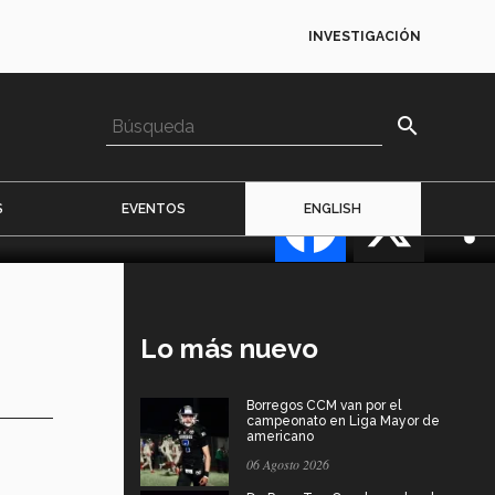
INVESTIGACIÓN
search
Facebook
X
S
EVENTOS
ENGLISH
e
Lo más nuevo
Borregos CCM van por el
campeonato en Liga Mayor de
americano
06 Agosto 2026