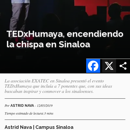
TEDxHumaya, encendiendo
la chispa en Sinaloa
Facebook
X
La asociación EXATEC en Sinaloa presentó el evento
TEDxHumaya que incluía a 7 ponentes que, con sus ideas
buscaban inspirar y conmover a los sinaloenses.
Por
- 12/05/2019
ASTRID NAVA
Tiempo estimado de lectura:3 mins
Astrid Nava | Campus Sinaloa