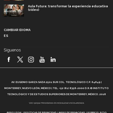
Aula Futura: transformar la experiencia educativa
(video)
Más que un festival cultural: así es la magia de
VIBRART 2026 (video)
CAMBIAR IDIOMA
ES
Javier Guzmán: investigación con impacto social
(video)
Síguenos
¡México, en el top del mundial de robótica FIRST
2026! (video)
Vida Tec: Pasión, disciplina y básquetbol, con Gael
Adame (video)
A
AV. EUGENIO GARZA SADA 2501 SUR COL. TECNOLÓGICO C.P. 64849 |
L
¿Cómo es el Modelo Educativo Tec? (video)
MONTERREY, NUEVO LEÓN, MÉXICO | TEL. +52 (81) 8358-2000 D.R.© INSTITUTO
TECNOLÓGICO Y DE ESTUDIOS SUPERIORES DE MONTERREY, MÉXICO. 2018
Vida Tec: Feminismo e Inteligencia Artificial, Paola
*DEC-520912 PROGRAMAS EN MODALIDAD ESCOLARIZADA.
Ricaurte (video)
AVISO LEGAL
POLÍTICAS DE PRIVACIDAD
AVISO DE PRIVACIDAD
SOBRE EL SITIO