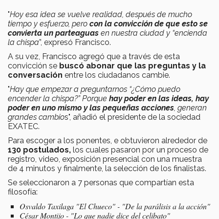
"
Hoy esa idea se vuelve realidad, después de mucho
tiempo y esfuerzo, pero
con la convicción de que esto se
convierta un parteaguas
en nuestra ciudad y “encienda
la chispa
”, expresó Francisco.
A su vez, Francisco agregó que a través de esta
convicción se
buscó abonar que las preguntas y la
conversación
entre los ciudadanos cambie.
"
Hay que empezar a preguntarnos “¿Cómo puedo
encender la chispa?” Porque
hay poder en las ideas, hay
poder en uno mismo y las pequeñas acciones
, generan
grandes cambio
s", añadió el presidente de la sociedad
EXATEC.
Para escoger a los ponentes, e obtuvieron alrededor de
130 postulados,
los
cuales pasaron por un proceso de
registro, video, exposición presencial con una muestra
de 4 minutos y finalmente, la selección de los finalistas.
Se seleccionaron a 7 personas que compartían esta
filosofía:
Osvaldo Taxilaga "El Chueco" - "De la parálisis a la acción"
César Montijo - "Lo que nadie dice del celibato"