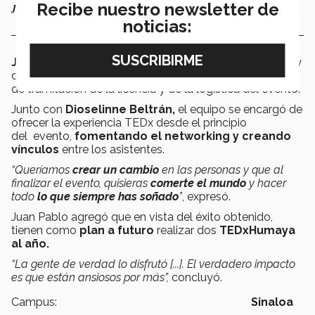
Recibe nuestro newsletter de
Juan Pablo Calderón (playera blanca) junto a cuatro de los ponentes.
noticias:
Juan Pablo Calderón
, alumno de Ingeniería Industrial y
de Sistemas en 4to semestre, se encargó del proceso
de tramitación de la licencia y de la logística del evento.
Junto con
Dioselinne Beltrán,
el equipo se encargó de
ofrecer la experiencia TEDx desde el principio
del evento,
fomentando el networking y creando
vínculos
entre los asistentes.
“Queríamos
crear un cambio
en las personas y que al
finalizar el evento, quisieras
comerte el mundo
y hacer
todo
lo que siempre has soñado
”
, expresó.
Juan Pablo agregó que
en vista del éxito obtenido,
tienen como
plan a futuro
realizar dos
TEDxHumaya
al año.
“La gente de verdad lo disfrutó [...]. El verdadero impacto
es que están ansiosos por más”,
concluyó.
Campus:
Sinaloa