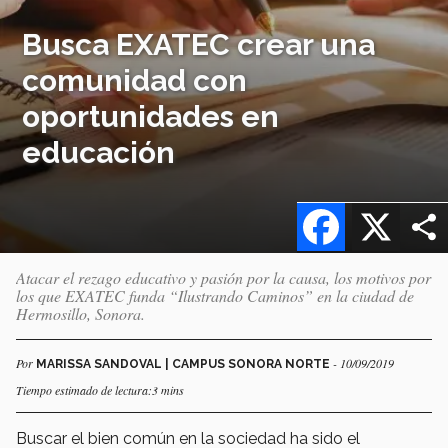
Busca EXATEC crear una
comunidad con
oportunidades en
educación
Facebook
X
Atacar el rezago educativo y pasión por la causa, los motivos por
los que EXATEC funda “Ilustrando Caminos” en la ciudad de
Hermosillo, Sonora.
Por
- 10/09/2019
MARISSA SANDOVAL | CAMPUS SONORA NORTE
Tiempo estimado de lectura:3 mins
Buscar el bien común en la sociedad ha sido el