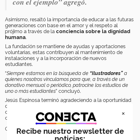
con el ejemplo” agregó.
Asimismo, resaltó la importancia de educar a las futuras
generaciones con base en el amor y el respeto al
prójimo a través de la
conciencia sobre la dignidad
humana
.
La fundación se mantiene de ayudas y aportaciones
voluntarias, estas contribuyen al mantenimiento de
instalaciones y a la incorporación de nuevos
estudiantes.
“
Siempre estamos en la búsqueda de
“Ilustradores”
a
quienes nosotros vinculamos para que, a través de un
donativo mensual o periódico, patrocine los estudios de
uno o más estudiantes
” concluyó.
Jesús Espinosa terminó agradeciendo a la oportunidad
de estudiar en el
Tec de Monterrey
y su compromiso
×
como
EXATEC
, que siempre será estar al servicio de la
comunidad y de los futuros líderes del mundo.
Campus:
Sonora Norte
Recibe nuestro newsletter de
noticias: