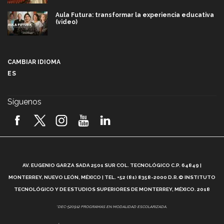
Aula Futura: transformar la experiencia educativa
(video)
Más que un festival cultural: así es la magia de
VIBRART 2026 (video)
CAMBIAR IDIOMA
ES
Javier Guzmán: investigación con impacto social
(video)
Síguenos
¡México, en el top del mundial de robótica FIRST
2026! (video)
Vida Tec: Pasión, disciplina y básquetbol, con Gael
Adame (video)
A
AV. EUGENIO GARZA SADA 2501 SUR COL. TECNOLÓGICO C.P. 64849 |
L
¿Cómo es el Modelo Educativo Tec? (video)
MONTERREY, NUEVO LEÓN, MÉXICO | TEL. +52 (81) 8358-2000 D.R.© INSTITUTO
TECNOLÓGICO Y DE ESTUDIOS SUPERIORES DE MONTERREY, MÉXICO. 2018
Vida Tec: Feminismo e Inteligencia Artificial, Paola
*DEC-520912 PROGRAMAS EN MODALIDAD ESCOLARIZADA.
Ricaurte (video)