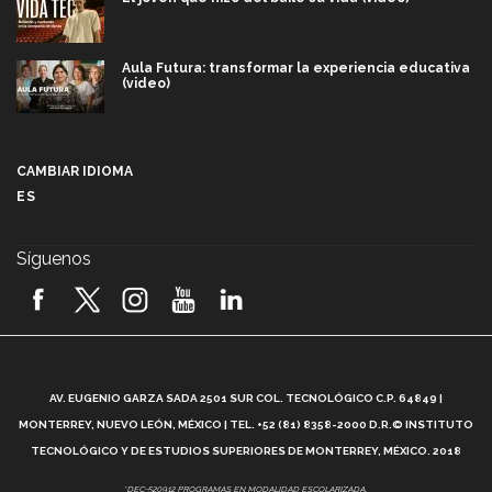
Aula Futura: transformar la experiencia educativa
(video)
Más que un festival cultural: así es la magia de
VIBRART 2026 (video)
CAMBIAR IDIOMA
ES
Javier Guzmán: investigación con impacto social
(video)
Síguenos
¡México, en el top del mundial de robótica FIRST
2026! (video)
Vida Tec: Pasión, disciplina y básquetbol, con Gael
Adame (video)
A
AV. EUGENIO GARZA SADA 2501 SUR COL. TECNOLÓGICO C.P. 64849 |
L
¿Cómo es el Modelo Educativo Tec? (video)
MONTERREY, NUEVO LEÓN, MÉXICO | TEL. +52 (81) 8358-2000 D.R.© INSTITUTO
TECNOLÓGICO Y DE ESTUDIOS SUPERIORES DE MONTERREY, MÉXICO. 2018
Vida Tec: Feminismo e Inteligencia Artificial, Paola
*DEC-520912 PROGRAMAS EN MODALIDAD ESCOLARIZADA.