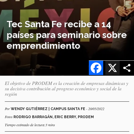
Tec Santa Fe recibe a 14
países para seminario sobre
emprendimiento
Facebook
X
El objetivo de PRODEM es la creación de empresas dinámicas y
su decisiva contribución al progreso económico y social de la
región
Por
- 20/05/2022
WENDY GUTIÉRREZ | CAMPUS SANTA FE
Fotos
RODRIGO BARRAGÁN, ERIC BERRY, PRODEM
Tiempo estimado de lectura:3 mins