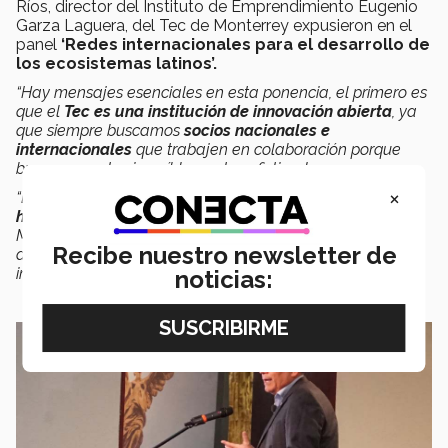
Ríos, director del Instituto de Emprendimiento Eugenio
Garza Laguera, del Tec de Monterrey expusieron en el
panel
‘Redes internacionales para el desarrollo de
los ecosistemas latinos’
.
“Hay mensajes esenciales en esta ponencia, el primero es
que el
Tec es una institución de innovación abierta
, ya
que siempre buscamos
socios nacionales e
internacionales
que trabajen en colaboración porque
buscamos retos increíblemente sofisticados.
×
“El segundo es que estamos
buscando una estrategia
hacia retos
, los cuales son un modelo del Tec de
Monterrey tanto en el aprendizaje con el
Modelo Tec21
,
Recibe nuestro newsletter de
desde el punto de investigación, emprendimiento e
innovación con un modelo pull”
,
puntualizó Arturo.
noticias: