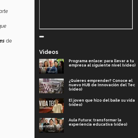
arte
que
es
de
Videos
Programa enlace: para llevar a tu
empresa al siguiente nivel (video)
¿Quieres emprender? Conoce el
nuevo HUB de Innovación del Tec
(video)
El joven que hizo del baile su vida
(video)
Aula Futura: transformar la
experiencia educativa (video)