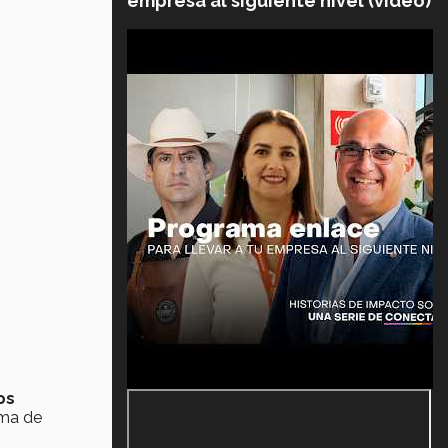
empresa al siguiente nivel (video)
os
ma de