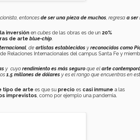
cionista, entonces
de ser una pieza de mucho
s
, regresa
a ser
a inversión
en
cubes
de las obras es de un
20%
ras de arte
blue-chip
.
nternacional
, de
artistas establecidos
y
reconocidos como Pi
 de Relaciones Internacionales del campus Santa Fe y miemb
tas
y cuyo
rendimiento es más seguro
que el
arte contempor
los
1.5 millones de dólares
y es el rango que encuentras en est
e tipo de arte
es que su
precio
es
casi inmune
a las
s imprevistos
, como por ejemplo una pandemia.