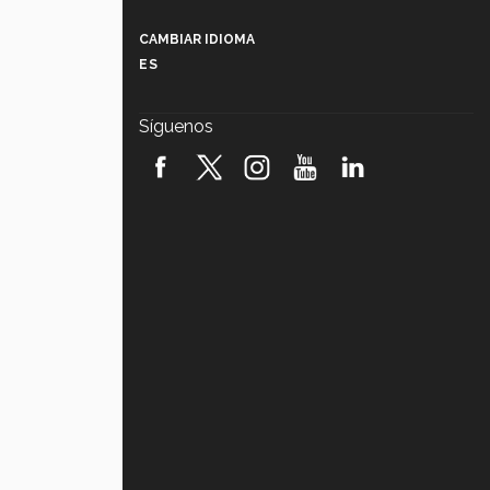
Más que un festival cultural: así es
la magia de VIBRART 2026 (video)
CAMBIAR IDIOMA
ES
Javier Guzmán: investigación con
impacto social (video)
Síguenos
¡México, en el top del mundial de
robótica FIRST 2026! (video)
Vida Tec: Pasión, disciplina y
básquetbol, con Gael Adame
(video)
¿Cómo es el Modelo Educativo
Tec? (video)
Vida Tec: Feminismo e Inteligencia
Artificial, Paola Ricaurte (video)