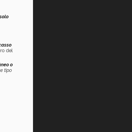
 solo
casso
ro del
áneo o
e tipo