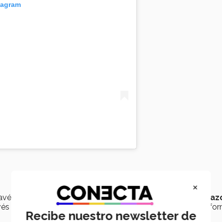
tagram
×
ravés de
piezas de arte
blue-chip
,
fragmentadas en
pedaz
vés de la
página web
y
adquiridos por los clientes
en for
Recibe nuestro newsletter de