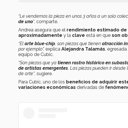
“Le vendemos la pieza en unos 3 años a un solo colec
de uno
”
, comparte.
Andrea asegura que el
rendimiento estimado de l
aproximadamente
y la
clave
está en que
son ob
“El
arte blue-chip
, son piezas que tienen
atracción i
por ejemplo”,
explica
Alejandra Talamás
, egresada
equipo de Cubic.
“Son piezas que ya
tienen rastro histórico en subas
de artistas emergentes
. Las piezas pueden ir desde 
de arte”
, sugiere.
Para Cubic, uno de los
beneficios de adquirir est
variaciones económicas
derivadas de
fenómeno