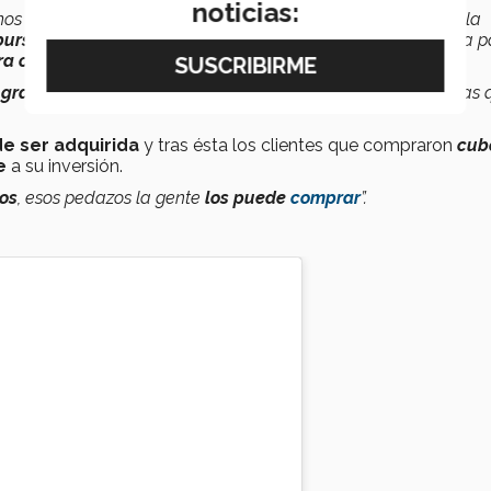
noticias:
mos aprovechar esta tecnología para
dividir las obras
, pero la
ursatilización del arte
, entonces nos quedamos solo con la p
a original
y que sean
trazables
”.
 grado o porcentaje
de
propiedad de la obra
a las personas 
 de ser adquirida
y tras ésta los clientes que compraron
cub
e
a su inversión.
tos
, esos pedazos la gente
los puede
comprar
”.