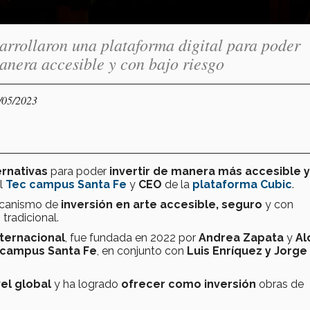
rrollaron una plataforma digital para poder
manera accesible y con bajo riesgo
/05/2023
rnativas
para poder
i
n
vertir de manera más accesible y
el
Tec campus Santa Fe
y
CEO
de la
plataforma Cubic
.
ecanismo de
inversión en arte accesible, seguro
y con
tradicional.
nternacional
, fue fundada en 2022 por
Andrea Zapata
y
Al
campus Santa Fe
, en conjunto con
Luis Enríquez y Jorge
vel global
y ha logrado
ofrecer como inversión
obras de