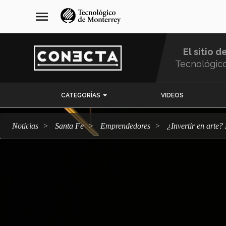
Pasar
navegación
menu
al
principal
contenido
principal
El sitio d
Tecnológic
Menu
CATEGORÍAS
VIDEOS
Comunidad
Noticias
Santa Fe
emprendedores
¿Invertir en art