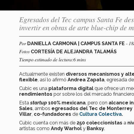
Egresados del Tec campus Santa Fe desa
invertir en obras de arte blue-chip de 
Por
- 18
DANIELLA CARMONA | CAMPUS SANTA FE
Fotos
CORTESÍA DE ALEJANDRA TALAMÁS
Tiempo estimado de lectura:6 mins
Actualmente existen
diversos mecanismos y alte
flexible
, así lo afirmó
Andrea Zapata
, egresada d
Cubic es una
plataforma digital
que ofrece un m
rendimientos
por sobre los del mercado financiero 
Esta
startup
100% mexicana
, pero con
alcance i
Sales
, ambos
egresados del Tec de Monterrey
Villar
,
co-fundadores
de
Cultura Colectiva
.
Cubic cuenta con más de
250 coleccionistas
a
ni
artistas como
Andy Warhol
y
Banksy
.