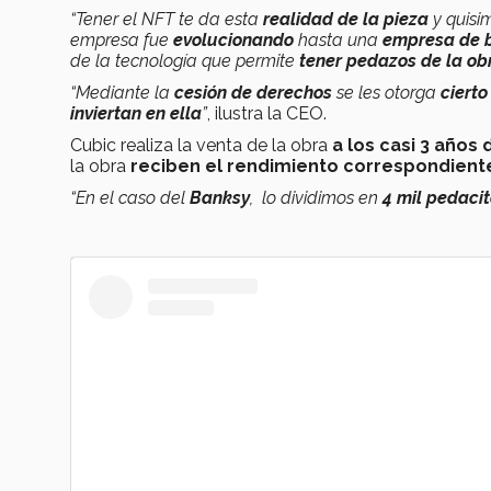
“Tener el NFT te da esta
realidad de la pieza
y quisi
empresa fue
evolucionando
hasta una
empresa de b
de la tecnología que permite
t
e
ner pedazos de la obr
“Mediante la
cesión de derechos
se les otorga
cierto
inviertan en ella
”
, ilustra la CEO.
Cubic realiza la venta de la obra
a los casi 3 años
la obra
reciben el rendimiento correspondient
“En el caso del
Banksy
, lo dividimos en
4 mil pedaci