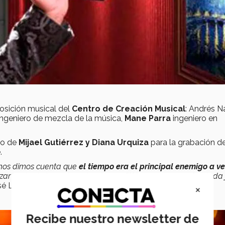
osición musical del
Centro de Creación Musical
: Andrés N
 ingeniero de mezcla de la música,
Mane Parra
ingeniero en
yo de
Mijael Gutiérrez y Diana Urquiza
para la grabación de
.
o, nos dimos cuenta que
el tiempo era el principal enemigo a v
izar parte de la post producción en
Sifón 70
, empresa fundada 
é Luis Esquivel.
×
Recibe nuestro newsletter de