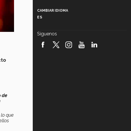
Más que un festival cultural: así es
la magia de VIBRART 2026 (video)
CAMBIAR IDIOMA
ES
Javier Guzmán: investigación con
impacto social (video)
Síguenos
¡México, en el top del mundial de
robótica FIRST 2026! (video)
Vida Tec: Pasión, disciplina y
cto
básquetbol, con Gael Adame
(video)
¿Cómo es el Modelo Educativo
Tec? (video)
o de
Vida Tec: Feminismo e Inteligencia
Artificial, Paola Ricaurte (video)
n
 lo que
ellos