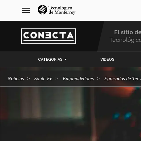
Pasar
navegación
menu
al
principal
contenido
principal
El sitio d
Tecnológic
Menu
CATEGORÍAS
VIDEOS
Comunidad
Noticias
Santa Fe
emprendedores
Egresados de Tec