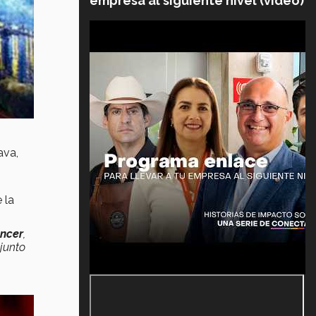
empresa al siguiente nivel (video)
ava,
 la
encer
,
junto