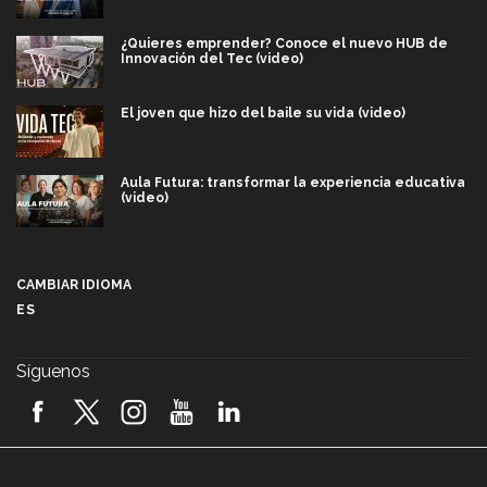
¿Quieres emprender? Conoce el nuevo HUB de
Innovación del Tec (video)
El joven que hizo del baile su vida (video)
Aula Futura: transformar la experiencia educativa
(video)
Más que un festival cultural: así es la magia de
VIBRART 2026 (video)
CAMBIAR IDIOMA
ES
Javier Guzmán: investigación con impacto social
(video)
Síguenos
¡México, en el top del mundial de robótica FIRST
2026! (video)
Vida Tec: Pasión, disciplina y básquetbol, con Gael
Adame (video)