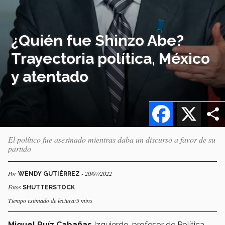
¿Quién fue Shinzo Abe?
Trayectoria política, México
y atentado
Facebook
X
El político fue asesinado mientras daba un discurso a favor de su
partido
Por
- 20/07/2022
WENDY GUTIÉRREZ
Fotos
SHUTTERSTOCK
Tiempo estimado de lectura:5 mins
Miguel Ruíz Cabañas
Izquierdo, profesor de Política