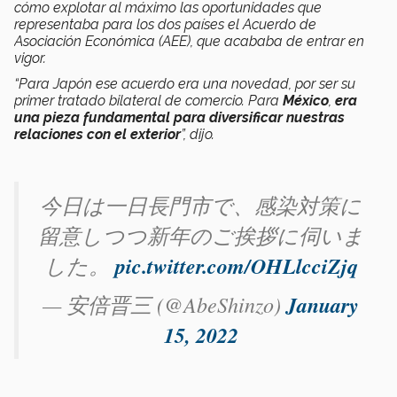
cómo explotar al máximo las oportunidades que
representaba para los dos países el Acuerdo de
Asociación Económica (AEE), que acababa de entrar en
vigor.
“Para Japón ese acuerdo era una novedad, por ser su
primer tratado bilateral de comercio. Para
México
,
era
una pieza fundamental para diversificar nuestras
relaciones con el exterior
”, dijo.
今日は一日長門市で、感染対策に
留意しつつ新年のご挨拶に伺いま
した。
pic.twitter.com/OHLlcciZjq
— 安倍晋三 (@AbeShinzo)
January
15, 2022