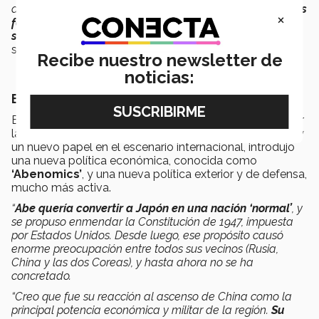
altamente improbable en la política de cualquier país.
Las
×
facciones al interior del PLD le dieron a Abe una
segunda oportunidad, y retornó como primer ministro
”
,
señaló.
Recibe nuestro newsletter de
noticias:
Era nacionalista
El profesor puntualizó que Shinzo Abe decidido a lograr
la revitalización económica y social de su gran nación, y
un nuevo papel en el escenario internacional, introdujo
una nueva política económica, conocida como
‘Abenomics’
, y una nueva política exterior y de defensa,
mucho más activa.
“
Abe quería convertir a Japón en una nación ‘normal’
, y
se propuso enmendar la Constitución de 1947, impuesta
por Estados Unidos. Desde luego, ese propósito causó
enorme preocupación entre todos sus vecinos (Rusia,
China y las dos Coreas), y hasta ahora no se ha
concretado.
“Creo que fue su reacción al ascenso de China como la
principal potencia económica y militar de la región.
Su