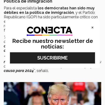
Política de inmigración
Para el especialista
los demócratas han sido muy
débiles en la política de inmigración
, y el Partido
Republicano (GOP) ha sido particularmente crítico con
esto. Estados como Florida y Texas son bastiones
×
republicanos que critican abiertamente la política
federal de inmigración de Biden.
“Aunque el expresidente
Donald Trump
está luchando
Recibe nuestro newsletter de
contra casos legales,
todavía está muy activo en la
noticias:
carrera para 2024
, y
la política de inmigración es su
clave para el boleto.
“
Trump está ocupado promoviendo candidatos
republicanos de extrema derecha
que simpatizan con su
causa,
mientras que claramente promueve su propia
causa para 2024
”
, señaló.