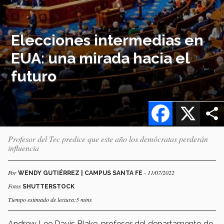
Elecciones intermedias en
EUA: una mirada hacia el
futuro
Facebook
X
Profesor del Tec predice que este año los demócratas perderán
influencia
Por
- 11/07/2022
WENDY GUTIÉRREZ | CAMPUS SANTA FE
Fotos
SHUTTERSTOCK
Tiempo estimado de lectura:5 mins
Andrew Lee Davis Blake, profesor del departamento de