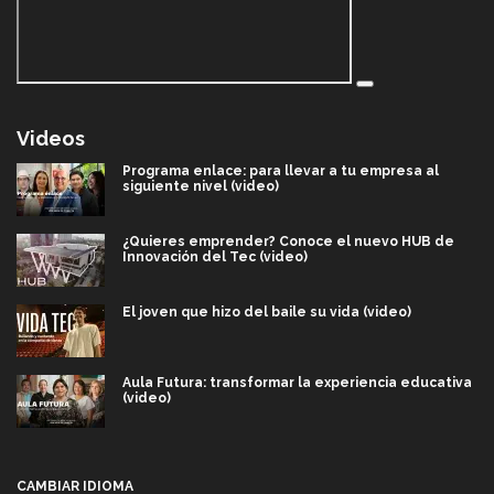
Videos
Programa enlace: para llevar a tu empresa al
siguiente nivel (video)
¿Quieres emprender? Conoce el nuevo HUB de
Innovación del Tec (video)
El joven que hizo del baile su vida (video)
Aula Futura: transformar la experiencia educativa
(video)
Más que un festival cultural: así es la magia de
VIBRART 2026 (video)
CAMBIAR IDIOMA