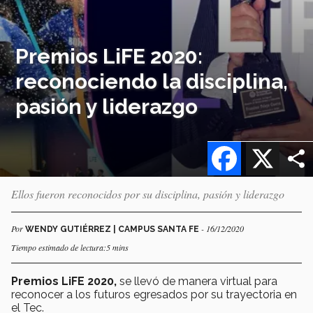
Premios LiFE 2020:
reconociendo la disciplina,
pasión y liderazgo
Facebook
X
Ellos fueron reconocidos por su disciplina, pasión y liderazgo
Por
- 16/12/2020
WENDY GUTIÉRREZ | CAMPUS SANTA FE
Tiempo estimado de lectura:5 mins
Premios LiFE 2020,
se llevó de manera virtual para
reconocer a los futuros egresados por su trayectoria en
el Tec.