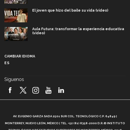
El joven que hizo del baile su vida (video)
Aula Futura: transformar la experiencia educativa
(video)
Más que un festival cultural: así es la magia de
VIBRART 2026 (video)
CAMBIAR IDIOMA
ES
Javier Guzmán: investigación con impacto social
(video)
Síguenos
¡México, en el top del mundial de robótica FIRST
2026! (video)
Vida Tec: Pasión, disciplina y básquetbol, con Gael
Adame (video)
A
AV. EUGENIO GARZA SADA 2501 SUR COL. TECNOLÓGICO C.P. 64849 |
L
¿Cómo es el Modelo Educativo Tec? (video)
MONTERREY, NUEVO LEÓN, MÉXICO | TEL. +52 (81) 8358-2000 D.R.© INSTITUTO