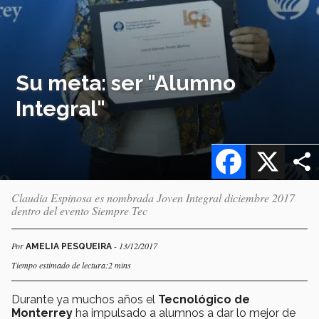
Su meta: ser "Alumno
Integral"
Facebook
X
Claudia Espinosa es nombrada Joven Integral diciembre 2017
dentro del evento Siempre Tec
Por
- 13/12/2017
AMELIA PESQUEIRA
Tiempo estimado de lectura:2 mins
Durante ya muchos años el
Tecnológico de
Monterrey
ha impulsado a alumnos a dar lo mejor de