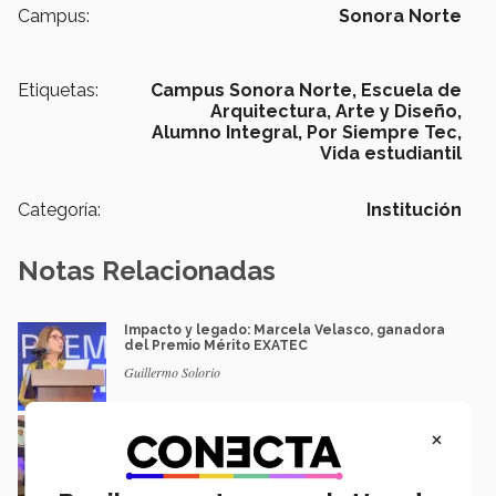
Campus:
Sonora Norte
Etiquetas:
Campus Sonora Norte,
Escuela de
Arquitectura, Arte y Diseño,
Alumno Integral,
Por Siempre Tec,
Vida estudiantil
Categoría:
Institución
Notas Relacionadas
Impacto y legado: Marcela Velasco, ganadora
del Premio Mérito EXATEC
Guillermo Solorio
Docencia con propósito: la historia de Debbie
×
Hernández
Isabel Martínez