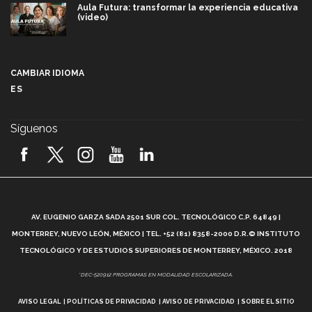
Aula Futura: transformar la experiencia educativa
(video)
Más que un festival cultural: así es la magia de
VIBRART 2026 (video)
CAMBIAR IDIOMA
ES
Javier Guzmán: investigación con impacto social
(video)
Síguenos
¡México, en el top del mundial de robótica FIRST
2026! (video)
Vida Tec: Pasión, disciplina y básquetbol, con Gael
Adame (video)
A
AV. EUGENIO GARZA SADA 2501 SUR COL. TECNOLÓGICO C.P. 64849 |
L
¿Cómo es el Modelo Educativo Tec? (video)
MONTERREY, NUEVO LEÓN, MÉXICO | TEL. +52 (81) 8358-2000 D.R.© INSTITUTO
TECNOLÓGICO Y DE ESTUDIOS SUPERIORES DE MONTERREY, MÉXICO. 2018
Vida Tec: Feminismo e Inteligencia Artificial, Paola
*DEC-520912 PROGRAMAS EN MODALIDAD ESCOLARIZADA.
Ricaurte (video)
AVISO LEGAL
POLÍTICAS DE PRIVACIDAD
AVISO DE PRIVACIDAD
SOBRE EL SITIO