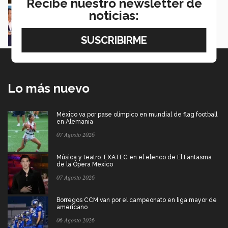
Recibe nuestro newsletter de
Lidera industria acerera y recibe Premio al
noticias:
Mérito EXATEC 2026 en SLP
Myrna Danel
Lo más nuevo
México va por pase olímpico en mundial de flag football
en Alemania
07 Agosto 2026
Música y teatro: EXATEC en el elenco de El Fantasma
de la Ópera Mexico
07 Agosto 2026
Borregos CCM van por el campeonato en liga mayor de
americano
06 Agosto 2026