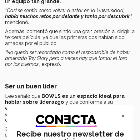
un
equipo tan grande.
‘’Casi se sentía como volver a estar en la Universidad,
había muchos retos por delante y tanto por descubrir
’
’,
mencionó.
Además, comentó que sintió una gran presión al dirigir la
tercera película, ya que las primeras dos habían sido
amadas por el público.
“No quería ser recordado como el responsable de haber
arruinado Toy Story pero a veces hay que tomar el toro
por los cuernos’’,
expresó.
Ser un buen líder
Lee señaló que
BOWLS es un espacio ideal para
hablar sobre liderazgo
y que conforme a su
experiencia como director, es algo que ha ido
×
aprendiendo y que le gustaría comentar con la
comunidad del Tec.
“Al final del día las personas que trabajan contigo solo
Recibe nuestro newsletter de
quieren saber que están trabajando en algo que los hará