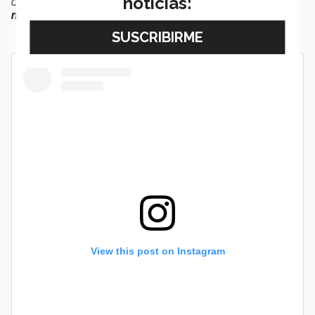
noticias:
orgulloso, y
uno tiene que ser el líder que ellos
necesitan
”,
enfatizó.
View this post on Instagram