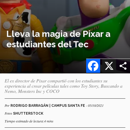
Lleva la magia de Pixar a
estudiantes del Tec
Facebook
X
El ex director de Pixar compartió con los estudiantes su
experiencia al crear películas tales como Toy Story, Buscando a
Nemo, Monsters Inc y COCO
Por
- 05/10/2021
RODRIGO BARRAGÁN | CAMPUS SANTA FE
Fotos
SHUTTERSTOCK
Tiempo estimado de lectura:4 mins