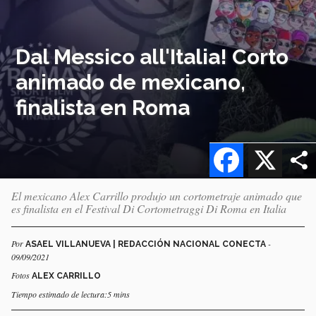
Dal Messico all'Italia! Corto
animado de mexicano,
finalista en Roma
Facebook
X
El mexicano Alex Carrillo produjo un cortometraje animado que
es finalista en el Festival Di Cortometraggi Di Roma en Italia
Por
-
ASAEL VILLANUEVA | REDACCIÓN NACIONAL CONECTA
09/09/2021
Fotos
ALEX CARRILLO
Tiempo estimado de lectura:5 mins