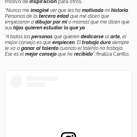
motivo de
inspiración
para otros.
“Nunca me
imaginé
ver que les ha
motivado
mi
historia
.
Personas de la
tercera edad
que me dicen que
empezaron a
dibujar por mí
o mamás que me dicen que
sus
hijos quieren estudiar lo que yo
.
“A todas las
personas
que quieren
dedicarse
al
arte,
el
mejor consejo es que
empiecen
. El
trabajo duro
siempre
le va a
ganar al talento
cuando el talento no trabaja.
Ese es el
mejor consejo
que he
recibido
”
, finaliza Carrillo.