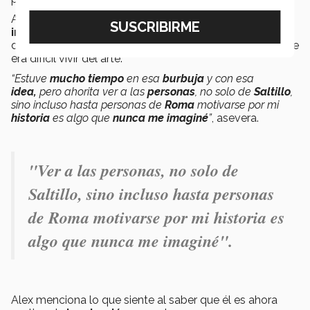
Alex, originario de
Saltillo
, Coahuila, menciona que al
iniciar
su
carrera
como
ilustrador
se enfrentó a
diversos
retos
como a personas que le aseguraban que
era difícil vivir del arte.
“Estuve
mucho tiempo
en esa
burbuja
y con esa
idea,
pero ahorita ver a las
personas
, no solo de
Saltillo
,
sino incluso hasta personas de
Roma
motivarse por mi
historia
es algo que
nunca me imaginé
”
, asevera.
"Ver a las personas, no solo de
Saltillo, sino incluso hasta personas
de Roma motivarse por mi historia es
algo que nunca me imaginé".
Alex menciona lo que siente al saber que él es ahora