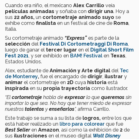
Cuando era niño, el mexicano
Alex Carrillo
veía
películas animadas
y soñaba con
dirigir una
. Hoy a
sus
22 años,
un
cortometraje animado suyo
se
exhibe como
finalista
en un festival de cine de
Roma
,
Italia.
Su cortometraje animado
“Express”
es parte de la
selección
del
Festival Di Cortometraggi Di Roma
,
luego de ganar el
tercer lugar
en el
Digital Short Film
Fest 2021
, y ser exhibido en
BAM! Festival
en
Texas
,
Estados Unidos.
Alex, estudiante de
Animación y Arte digital
del
Tec
de Monterrey
,
fue el encargado de
dirigir
,
ilustrar
y
animar
el cortometraje en
2D
cuya
historia
está
inspirada
en su
propia trayectoría
como ilustrador.
“El
cortometraje
habla de
expresar
lo que
queremos
sin
importar lo que sea. No hay que tener miedo de expresar
nuestros
talentos
y
enseñarlos
”,
afirma Carrillo.
Este trabajo se suma a su lista de
logros,
entre los que
está haber realizado un
libro para colorear
que fue
Best Seller
en
Amazon
, así como la exhibición de
2
de
sus
ilustraciones
en el museo digital
Walt Disney