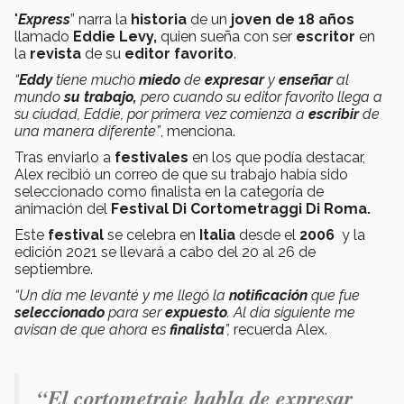
"
Express
” narra la
historia
de un
joven de 18 años
llamado
Eddie Levy,
quien sueña con ser
escritor
en
la
revista
de su
editor favorito
.
“
Eddy
tiene mucho
miedo
de
expresar
y
enseñar
al
mundo
su trabajo,
pero cuando su editor favorito llega a
su ciudad, Eddie, por primera vez comienza a
escribir
de
una manera diferente”
, menciona.
Tras enviarlo a
festivales
en los que podía destacar,
Alex recibió un correo de que su trabajo había sido
seleccionado como finalista en la categoría de
animación del
Festival Di Cortometraggi Di Roma.
Este
festival
se celebra en
Italia
desde el
2006
y la
edición 2021 se llevará a cabo del 20 al 26 de
septiembre.
“Un día me levanté y me llegó la
notificación
que fue
seleccionado
para ser
expuesto
. Al día siguiente me
avisan de que ahora es
finalista
”,
recuerda Alex.
“El cortometraje habla de expresar