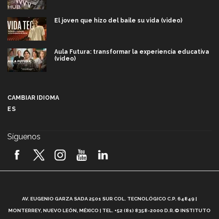
El joven que hizo del baile su vida (video)
Aula Futura: transformar la experiencia educativa
(video)
Más que un festival cultural: así es la magia de
VIBRART 2026 (video)
CAMBIAR IDIOMA
ES
Javier Guzmán: investigación con impacto social
(video)
Síguenos
¡México, en el top del mundial de robótica FIRST
2026! (video)
Vida Tec: Pasión, disciplina y básquetbol, con Gael
Adame (video)
A
AV. EUGENIO GARZA SADA 2501 SUR COL. TECNOLÓGICO C.P. 64849 |
L
¿Cómo es el Modelo Educativo Tec? (video)
MONTERREY, NUEVO LEÓN, MÉXICO | TEL. +52 (81) 8358-2000 D.R.© INSTITUTO