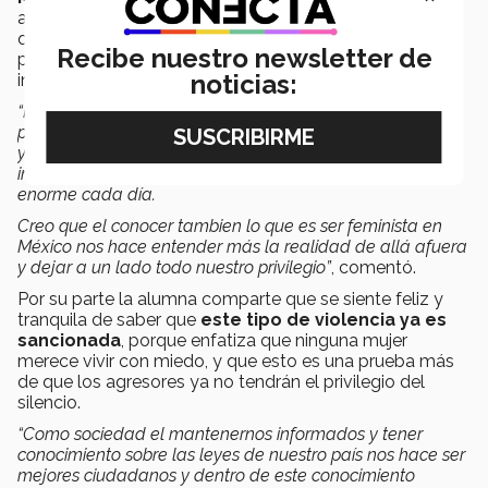
administración de empresas en campus Santa Fe, fue
quien moderó la plática y señaló que este tipo de
Recibe nuestro newsletter de
ponencias impacta de una manera bastante positiva e
noticias:
informativa.
“Muchas veces no sabemos qué hacer o qué
procedimiento seguir cuando somos víctimas de violencia
y creo que hablar sobre estos temas es de suma
importancia pues el aumento de violencia en general es
enorme cada día.
Creo que el conocer tambien lo que es ser feminista en
México nos hace entender más la realidad de allá afuera
y dejar a un lado todo nuestro privilegio”
, comentó.
Por su parte la alumna comparte que se siente feliz y
tranquila de saber que
este tipo de violencia ya es
sancionada
, porque enfatiza que ninguna mujer
merece vivir con miedo, y que esto es una prueba más
de que los agresores ya no tendrán el privilegio del
silencio.
“Como sociedad el mantenernos informados y tener
conocimiento sobre las leyes de nuestro país nos hace ser
mejores ciudadanos y dentro de este conocimiento