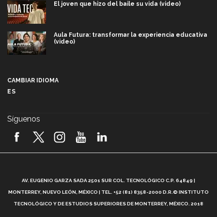
El joven que hizo del baile su vida (video)
Aula Futura: transformar la experiencia educativa
(video)
Más que un festival cultural: así es la magia de
VIBRART 2026 (video)
CAMBIAR IDIOMA
ES
Javier Guzmán: investigación con impacto social
(video)
Síguenos
¡México, en el top del mundial de robótica FIRST
2026! (video)
Vida Tec: Pasión, disciplina y básquetbol, con Gael
Adame (video)
A
AV. EUGENIO GARZA SADA 2501 SUR COL. TECNOLÓGICO C.P. 64849 |
L
¿Cómo es el Modelo Educativo Tec? (video)
MONTERREY, NUEVO LEÓN, MÉXICO | TEL. +52 (81) 8358-2000 D.R.© INSTITUTO
TECNOLÓGICO Y DE ESTUDIOS SUPERIORES DE MONTERREY, MÉXICO. 2018