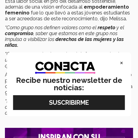
Esta labor social en pro del desarrollo sostenible,
además de una visión enfocada al
empoderamiento
femenino
fue lo que llevó a estas jóvenes estudiantes
a ser acreedoras de este reconocimiento, dijo Melissa.
“Como grupo nos definen valores como el
respeto
y el
compromiso
, saber que estamos en este grupo nos
impulsa a visibilizar los
derechos de las mujeres y las
niñas.
"Queremos que desde nuestra plataforma puedan tener
una participación valiosa y puedan quedarse con algo
×
que les pueda servir para su vida”,
expresó.
Añadió que entre los planes a futuro que tienen previsto
Recibe nuestro newsletter de
para el grupo se encuentra el seguir creciendo la
noticias:
comunidad dentro y fuera de la institución a través de la
gestión de nuevas actividades digitales.
“Nos apasiona mucho esta causa. Por eso queremos
aportar a distintas asociaciones dentro del estado que
atiendan a mujeres en situaciones vulnerables”,
resaltó.