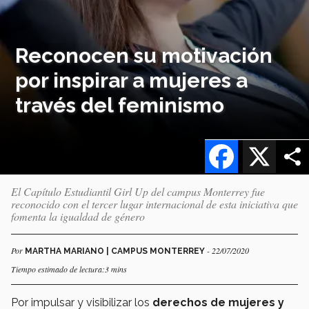
Reconocen su motivación
por inspirar a mujeres a
través del feminismo
Facebook
X
El Capítulo Estudiantil Girl Up del campus Monterrey fue
reconocido con el tercer lugar internacional de esta iniciativa que
fomenta la igualdad de género
Por
- 22/07/2020
MARTHA MARIANO | CAMPUS MONTERREY
Tiempo estimado de lectura:3 mins
Por impulsar y visibilizar los
derechos de mujeres y