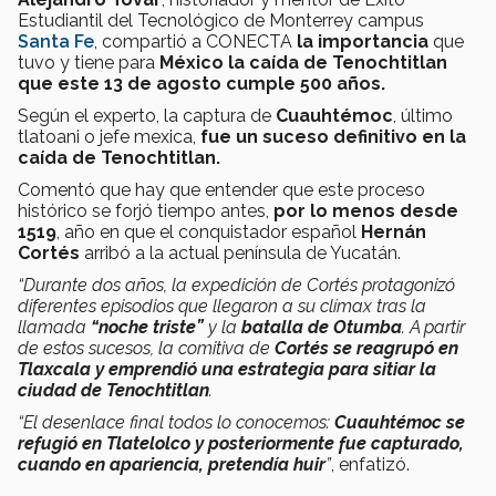
Estudiantil del Tecnológico de Monterrey campus
Santa Fe
, compartió a CONECTA
la importancia
que
tuvo y tiene para
México la caída de Tenochtitlan
que este 13 de agosto cumple 500 años.
Según el experto, la captura de
Cuauhtémoc
, último
tlatoani o jefe mexica,
fue un suceso definitivo en la
caída de Tenochtitlan.
Comentó que hay que entender que este proceso
histórico se forjó tiempo antes,
por lo menos desde
1519
, año en que el conquistador español
Hernán
Cortés
arribó a la actual península de Yucatán.
“Durante dos años, la expedición de Cortés protagonizó
diferentes episodios que llegaron a su clímax tras la
llamada
“noche triste”
y la
batalla de Otumba
. A partir
de estos sucesos, la comitiva de
Cortés se reagrupó en
Tlaxcala y emprendió una estrategia para sitiar la
ciudad de Tenochtitlan
.
“El desenlace final todos lo conocemos:
Cuauhtémoc se
refugió en Tlatelolco y posteriormente fue capturado,
cuando en apariencia, pretendía huir
”
, enfatizó.