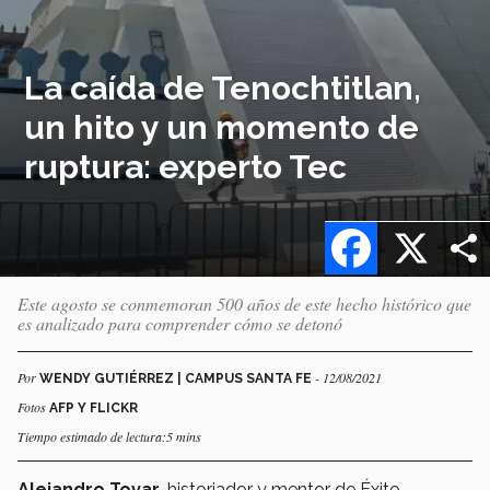
La caída de Tenochtitlan,
un hito y un momento de
ruptura: experto Tec
Facebook
X
Este agosto se conmemoran 500 años de este hecho histórico que
es analizado para comprender cómo se detonó
Por
- 12/08/2021
WENDY GUTIÉRREZ | CAMPUS SANTA FE
Fotos
AFP Y FLICKR
Tiempo estimado de lectura:5 mins
Alejandro Tovar
, historiador y mentor de Éxito