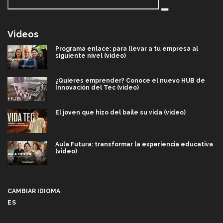
Videos
Programa enlace: para llevar a tu empresa al
siguiente nivel (video)
¿Quieres emprender? Conoce el nuevo HUB de
Innovación del Tec (video)
El joven que hizo del baile su vida (video)
Aula Futura: transformar la experiencia educativa
(video)
Más que un festival cultural: así es la magia de
VIBRART 2026 (video)
CAMBIAR IDIOMA
ES
Javier Guzmán: investigación con impacto social
(video)